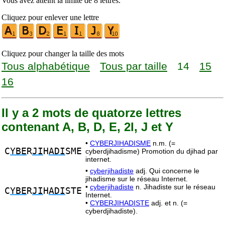
Vous avez atteint la limite de 8 lettres.
Cliquez pour enlever une lettre
Cliquez pour changer la taille des mots
Tous alphabétique
Tous par taille
14
15
16
Il y a 2 mots de quatorze lettres
contenant A, B, D, E, 2I, J et Y
•
CYBERJIHADISME
n.m. (=
C
YBE
R
JI
H
ADI
SME
cyberdjihadisme) Promotion du djihad par
internet.
•
cyberjihadiste
adj. Qui concerne le
jihadisme sur le réseau Internet.
•
cyberjihadiste
n. Jihadiste sur le réseau
C
YBE
R
JI
H
ADI
STE
Internet.
•
CYBERJIHADISTE
adj. et n. (=
cyberdjihadiste).