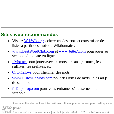
Sites web recommandés
Visitez
WikWik.org
- cherchez des mots et construisez des
listes à partir des mots du Wiktionnaire.
www.BestWordClub.com
et
www.Jette7.com
pour jouer au
scrabble duplicate en ligne.
1Mot.net
pour jouer avec les mots, les anagrammes, les
suffixes, les préfixes, etc.
Ortograf.ws
pour chercher des mots.
www.ListesDeMots.com
pour des listes de mots utiles au jeu
de scrabble.
fr.DupliTop.com
pour vous entraîner sérieusement au
scrabble.
Ce site utilise des cookies informatiques, cliquez pour en
savoir plus
. Politique
vie
privée
.
© Ortograf Inc. Site web mis à jour le 1 janvier 2024 (v-2.2.0
z
).
Informations &