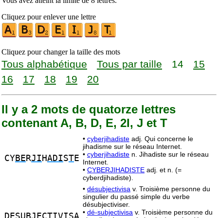
Vous avez atteint la limite de 8 lettres.
Cliquez pour enlever une lettre
Cliquez pour changer la taille des mots
Tous alphabétique
Tous par taille
14
15
16
17
18
19
20
Il y a 2 mots de quatorze lettres
contenant A, B, D, E, 2I, J et T
•
cyberjihadiste
adj. Qui concerne le
jihadisme sur le réseau Internet.
•
cyberjihadiste
n. Jihadiste sur le réseau
CY
BE
R
JI
H
ADI
S
T
E
Internet.
•
CYBERJIHADISTE
adj. et n. (=
cyberdjihadiste).
•
désubjectivisa
v. Troisième personne du
singulier du passé simple du verbe
désubjectiviser.
•
dé-subjectivisa
v. Troisième personne du
DE
SU
BJ
EC
TI
V
I
S
A