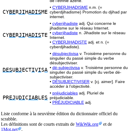
de l’ethnie azérie.
•
CYBERJIHADISME
n.m. (=
CY
BE
R
JI
H
ADIS
ME
cyberdjihadisme) Promotion du djihad par
internet.
•
cyberjihadiste
adj. Qui concerne le
jihadisme sur le réseau Internet.
•
cyberjihadiste
n. Jihadiste sur le réseau
CY
BE
R
JI
H
ADIS
TE
Internet.
•
CYBERJIHADISTE
adj. et n. (=
cyberdjihadiste).
•
désubjectivisa
v. Troisième personne du
singulier du passé simple du verbe
désubjectiviser.
•
dé-subjectivisa
v. Troisième personne du
DES
U
BJ
ECT
I
V
I
S
A
singulier du passé simple du verbe dé-
subjectiviser.
•
DÉSUBJECTIVISER
v. [cj. aimer]. Faire
accéder à l’objectivité.
•
préjudiciables
adj. Pluriel de
PR
EJ
U
DI
C
IAB
LE
S
préjudiciable.
•
PRÉJUDICIABLE
adj.
Liste conforme à la neuvième édition du dictionnaire officiel du
scrabble.
Les définitions sont de courts extraits de
WikWik.org
et de
1Mot.net
.