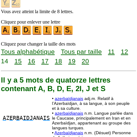
Vous avez atteint la limite de 8 lettres.
Cliquez pour enlever une lettre
Cliquez pour changer la taille des mots
Tous alphabétique
Tous par taille
11
12
14
15
16
17
18
19
20
Il y a 5 mots de quatorze lettres
contenant A, B, D, E, 2I, J et S
•
azerbaïdjanais
adj.m. Relatif à
l’Azerbaïdjan, à sa langue, à son peuple
et à sa culture.
•
azerbaïdjanais
n.m. Langue parlée dans
A
Z
E
R
B
A
IDJ
ANA
IS
le Caucase, principalement en Iran et en
Azerbaïdjan, appartenant au groupe des
langues turques.
•
Azerbaïdjanais
n.m. (Désuet) Personne