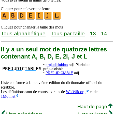
Vous avez atteint la limite de 8 lettres.
Cliquez pour enlever une lettre
Cliquez pour changer la taille des mots
Tous alphabétique
Tous par taille
13
14
Il y a un seul mot de quatorze lettres
contenant A, B, D, E, 2I, J et L
•
préjudiciables
adj. Pluriel de
PR
EJ
U
DI
C
IABL
ES
préjudiciable.
•
PRÉJUDICIABLE
adj.
Liste conforme à la neuvième édition du dictionnaire officiel du
scrabble.
Les définitions sont de courts extraits de
WikWik.org
et de
1Mot.net
.
Haut de page