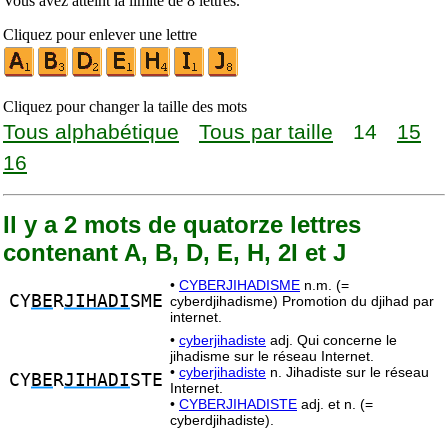
Vous avez atteint la limite de 8 lettres.
Cliquez pour enlever une lettre
Cliquez pour changer la taille des mots
Tous alphabétique
Tous par taille
14
15
16
Il y a 2 mots de quatorze lettres
contenant A, B, D, E, H, 2I et J
•
CYBERJIHADISME
n.m. (=
CY
BE
R
JIHADI
SME
cyberdjihadisme) Promotion du djihad par
internet.
•
cyberjihadiste
adj. Qui concerne le
jihadisme sur le réseau Internet.
•
cyberjihadiste
n. Jihadiste sur le réseau
CY
BE
R
JIHADI
STE
Internet.
•
CYBERJIHADISTE
adj. et n. (=
cyberdjihadiste).