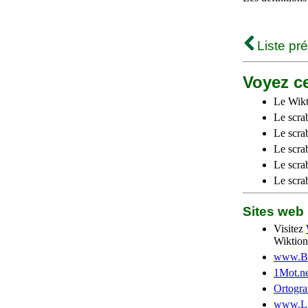
Liste pr
Voyez ce
Le Wikt
Le scra
Le scra
Le scrab
Le scra
Le scra
Sites we
Visitez
Wiktion
www.Be
1Mot.ne
Ortogra
www.Li