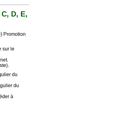
 C, D, E,
e) Promotion
 sur le
rnet.
ste).
ulier du
gulier du
céder à