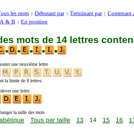
Tous les mots
Débutant par
Terminant par
Contenant
|
|
|
 A & B
En position
|
des mots de 14 lettres conte
•
•
•
•
•
jouter une neuvième lettre
t la limite de 8 lettres.
lever une lettre
anger la taille des mots
abétique
Tous par taille
13
14
15
16
1