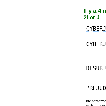
Il y a 4
2I et J
C
Y
BE
R
J
C
Y
BE
R
J
DE
SU
BJ
PR
EJ
U
D
Liste conforme 
Les définitions