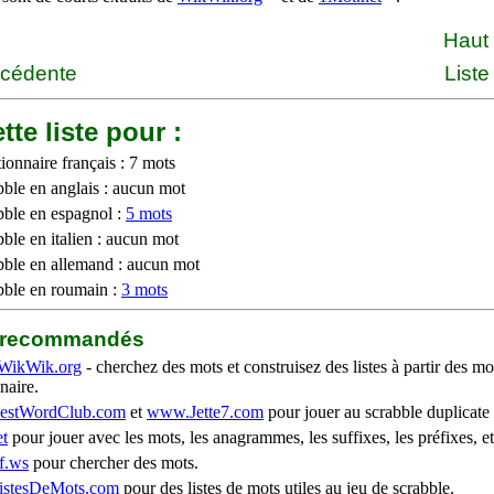
Haut
écédente
Liste
tte liste pour :
ionnaire français : 7 mots
bble en anglais : aucun mot
bble en espagnol :
5 mots
ble en italien : aucun mot
bble en allemand : aucun mot
bble en roumain :
3 mots
b recommandés
WikWik.org
- cherchez des mots et construisez des listes à partir des mo
naire.
stWordClub.com
et
www.Jette7.com
pour jouer au scrabble duplicate 
t
pour jouer avec les mots, les anagrammes, les suffixes, les préfixes, et
f.ws
pour chercher des mots.
stesDeMots.com
pour des listes de mots utiles au jeu de scrabble.