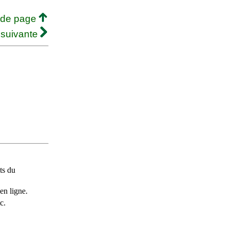
 de page
 suivante
ts du
en ligne.
c.