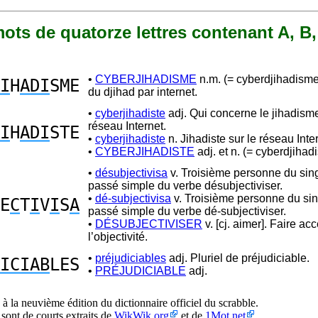
 mots de quatorze lettres contenant A, B,
•
CYBERJIHADISME
n.m. (= cyberdjihadism
I
H
ADI
SME
du djihad par internet.
•
cyberjihadiste
adj. Qui concerne le jihadisme
réseau Internet.
I
H
ADI
STE
•
cyberjihadiste
n. Jihadiste sur le réseau Inte
•
CYBERJIHADISTE
adj. et n. (= cyberdjihadi
•
désubjectivisa
v. Troisième personne du sing
passé simple du verbe désubjectiviser.
•
dé-subjectivisa
v. Troisième personne du sin
E
C
T
I
V
I
S
A
passé simple du verbe dé-subjectiviser.
•
DÉSUBJECTIVISER
v. [cj. aimer]. Faire ac
l’objectivité.
•
préjudiciables
adj. Pluriel de préjudiciable.
ICIAB
LES
•
PRÉJUDICIABLE
adj.
à la neuvième édition du dictionnaire officiel du scrabble.
 sont de courts extraits de
WikWik.org
et de
1Mot.net
.