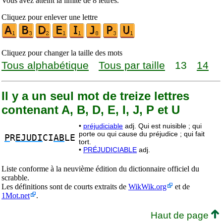
Vous avez atteint la limite de 8 lettres.
Cliquez pour enlever une lettre
Cliquez pour changer la taille des mots
Tous alphabétique
Tous par taille
13
14
Il y a un seul mot de treize lettres
contenant A, B, D, E, I, J, P et U
•
préjudiciable
adj. Qui est nuisible ; qui
porte ou qui cause du préjudice ; qui fait
P
R
EJUDI
CI
AB
LE
tort.
•
PRÉJUDICIABLE
adj.
Liste conforme à la neuvième édition du dictionnaire officiel du
scrabble.
Les définitions sont de courts extraits de
WikWik.org
et de
1Mot.net
.
Haut de page