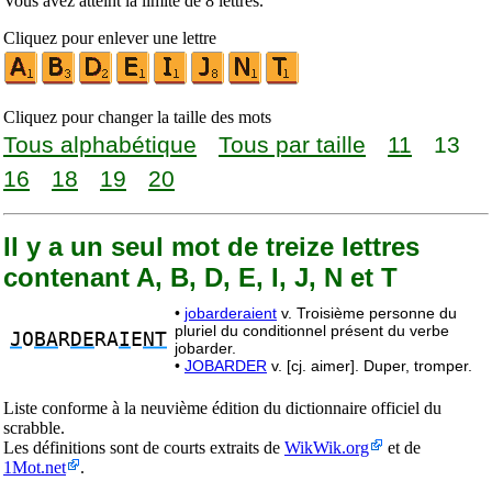
Vous avez atteint la limite de 8 lettres.
Cliquez pour enlever une lettre
Cliquez pour changer la taille des mots
Tous alphabétique
Tous par taille
11
13
16
18
19
20
Il y a un seul mot de treize lettres
contenant A, B, D, E, I, J, N et T
•
jobarderaient
v. Troisième personne du
pluriel du conditionnel présent du verbe
J
O
BA
R
DE
RA
I
E
NT
jobarder.
•
JOBARDER
v. [cj. aimer]. Duper, tromper.
Liste conforme à la neuvième édition du dictionnaire officiel du
scrabble.
Les définitions sont de courts extraits de
WikWik.org
et de
1Mot.net
.