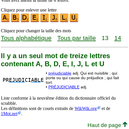
Vous avez atteint la limite de 8 lettres.
Cliquez pour enlever une lettre
Cliquez pour changer la taille des mots
Tous alphabétique
Tous par taille
13
14
Il y a un seul mot de treize lettres
contenant A, B, D, E, I, J, L et U
•
préjudiciable
adj. Qui est nuisible ; qui
porte ou qui cause du préjudice ; qui fait
PR
EJUDI
CI
ABL
E
tort.
•
PRÉJUDICIABLE
adj.
Liste conforme à la neuvième édition du dictionnaire officiel du
scrabble.
Les définitions sont de courts extraits de
WikWik.org
et de
1Mot.net
.
Haut de page