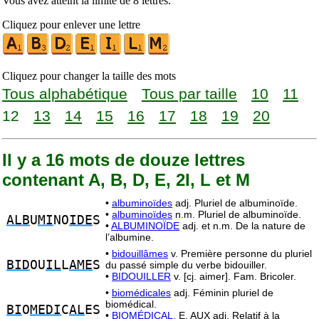
Vous avez atteint la limite de 8 lettres.
Cliquez pour enlever une lettre
Cliquez pour changer la taille des mots
Tous alphabétique
Tous par taille
10
11
12
13
14
15
16
17
18
19
20
Il y a 16 mots de douze lettres
contenant A, B, D, E, 2I, L et M
•
albuminoïdes
adj. Pluriel de albuminoïde.
•
albuminoïdes
n.m. Pluriel de albuminoïde.
ALB
U
MI
NO
IDE
S
•
ALBUMINOÏDE
adj. et n.m. De la nature de
l’albumine.
•
bidouillâmes
v. Première personne du pluriel
BID
OU
IL
L
AME
S
du passé simple du verbe bidouiller.
•
BIDOUILLER
v. [cj. aimer]. Fam. Bricoler.
•
biomédicales
adj. Féminin pluriel de
biomédical.
BI
O
MEDI
C
AL
ES
•
BIOMÉDICAL,
E, AUX adj. Relatif à la