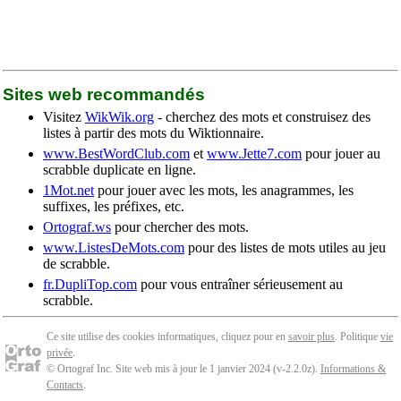
Sites web recommandés
Visitez
WikWik.org
- cherchez des mots et construisez des
listes à partir des mots du Wiktionnaire.
www.BestWordClub.com
et
www.Jette7.com
pour jouer au
scrabble duplicate en ligne.
1Mot.net
pour jouer avec les mots, les anagrammes, les
suffixes, les préfixes, etc.
Ortograf.ws
pour chercher des mots.
www.ListesDeMots.com
pour des listes de mots utiles au jeu
de scrabble.
fr.DupliTop.com
pour vous entraîner sérieusement au
scrabble.
Ce site utilise des cookies informatiques, cliquez pour en
savoir plus
. Politique
vie
privée
.
© Ortograf Inc. Site web mis à jour le 1 janvier 2024 (v-2.2.0
z
).
Informations &
Contacts
.