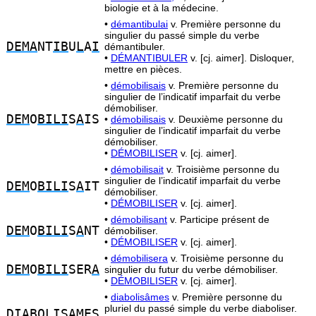
biologie et à la médecine.
•
démantibulai
v. Première personne du
singulier du passé simple du verbe
DEMA
NT
IB
U
L
A
I
démantibuler.
•
DÉMANTIBULER
v. [cj. aimer]. Disloquer,
mettre en pièces.
•
démobilisais
v. Première personne du
singulier de l’indicatif imparfait du verbe
démobiliser.
DEM
O
BILI
S
A
IS
•
démobilisais
v. Deuxième personne du
singulier de l’indicatif imparfait du verbe
démobiliser.
•
DÉMOBILISER
v. [cj. aimer].
•
démobilisait
v. Troisième personne du
singulier de l’indicatif imparfait du verbe
DEM
O
BILI
S
A
IT
démobiliser.
•
DÉMOBILISER
v. [cj. aimer].
•
démobilisant
v. Participe présent de
DEM
O
BILI
S
A
NT
démobiliser.
•
DÉMOBILISER
v. [cj. aimer].
•
démobilisera
v. Troisième personne du
DEM
O
BILI
SER
A
singulier du futur du verbe démobiliser.
•
DÉMOBILISER
v. [cj. aimer].
•
diabolisâmes
v. Première personne du
pluriel du passé simple du verbe diaboliser.
DIAB
O
LI
SA
ME
S