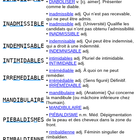
•
DIABOLISER
v. [cj. aimer]. Présenter
comme le diable.
•
inadmissible
adj. Qui n’est pas recevable,
qui ne peut être admis.
I
N
ADMI
SSI
BLE
•
inadmissible
adj. (Université) Qualifie les
candidats qui n’ont pas obtenu l’admissibilité.
•
INADMISSIBLE
adj.
•
indemnisable
adj. Qui peut être indemnisé,
I
N
DEM
N
I
S
ABL
E
qui a droit à une indemnité.
•
INDEMNISABLE
adj.
•
intimidables
adj. Pluriel de intimidable.
I
NT
IM
I
DABLE
S
•
INTIMIDABLE
adj.
•
irrémédiable
adj. À quoi on ne peut
remédier.
I
RR
EM
E
DIABL
E
•
irrémédiable
adj. (Sens figuré) Définitif.
•
IRRÉMÉDIABLE
adj.
•
mandibulaire
adj. (Anatomie) Qui concerne
la mandibule (ou mâchoire inférieure chez
MA
N
DIB
U
L
A
I
R
E
l’humain).
•
MANDIBULAIRE
adj.
•
PIÉBALDISME
n.m. Méd. Dépigmentation
P
IEBALDI
S
M
ES
de la peau et des cheveux dans la zone du
front.
•
rimbaldienne
adj. Féminin singulier de
rimbaldien.
R
IMBALDIE
NNE