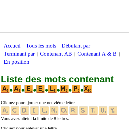
Accueil
Tous les mots
Débutant par
|
|
|
Terminant par
Contenant AB
Contenant A & B
|
|
|
En position
Liste des mots contenant
•
•
•
•
•
•
•
Cliquez pour ajouter une neuvième lettre
Vous avez atteint la limite de 8 lettres.
Cliquez pour enlever une lettre