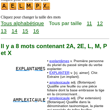
Cliquez pour changer la taille des mots
Tous alphabétique
Tous par taille
11
12
13
14
15
16
Il y a 8 mots contenant 2A, 2E, L, M, P
et X
•
explantâmes
v. Première personne
du pluriel du passé simple du verbe
EXPLA
NT
AME
S
explanter.
•
EXPLANTER
v. [cj. aimer]. Chir.
Extraire (un implant).
•
amplexicaule
adj. (Botanique)
Qualifie une feuille ou une pièce
foliaire dont la base embrasse la tige
en la circonscrivant…
•
amplexicaule
adj. (Par extension)
AMPLEX
IC
A
UL
E
(Botanique) Qualifie dans la
dénomination taxinomique, la plante
qui possède de telles feuilles.