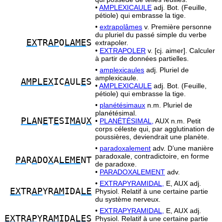
•
AMPLEXICAULE
adj. Bot. (Feuille,
pétiole) qui embrasse la tige.
•
extrapolâmes
v. Première personne
du pluriel du passé simple du verbe
EX
TR
AP
O
LAME
S
extrapoler.
•
EXTRAPOLER
v. [cj. aimer]. Calculer
à partir de données partielles.
•
amplexicaules
adj. Pluriel de
amplexicaule.
AMPLEX
IC
A
UL
E
S
•
AMPLEXICAULE
adj. Bot. (Feuille,
pétiole) qui embrasse la tige.
•
planétésimaux
n.m. Pluriel de
planétésimal.
PLA
N
E
T
E
SI
MA
U
X
•
PLANÉTÉSIMAL,
AUX n.m. Petit
corps céleste qui, par agglutination de
poussières, deviendrait une planète.
•
paradoxalement
adv. D’une manière
paradoxale, contradictoire, en forme
PA
R
A
DO
X
A
LEME
NT
de paradoxe.
•
PARADOXALEMENT
adv.
•
EXTRAPYRAMIDAL,
E, AUX adj.
EX
TR
AP
YR
AM
IDA
LE
Physiol. Relatif à une certaine partie
du système nerveux.
•
EXTRAPYRAMIDAL,
E, AUX adj.
EX
TR
AP
YR
AM
IDA
LE
S
Physiol. Relatif à une certaine partie