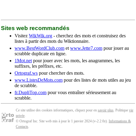
Sites web recommandés
Visitez
WikWik.org
- cherchez des mots et construisez des
listes à partir des mots du Wiktionnaire.
www.BestWordClub.com
et
www.Jette7.com
pour jouer au
scrabble duplicate en ligne.
1Mot.net
pour jouer avec les mots, les anagrammes, les
suffixes, les préfixes, etc.
Ortograf.ws
pour chercher des mots.
www.ListesDeMots.com
pour des listes de mots utiles au jeu
de scrabble.
fr.DupliTop.com
pour vous entraîner sérieusement au
scrabble.
Ce site utilise des cookies informatiques, cliquez pour en
savoir plus
. Politique
vie
privée
.
© Ortograf Inc. Site web mis à jour le 1 janvier 2024 (v-2.2.0
z
).
Informations &
Contacts
.