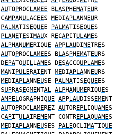
AMPLE
XIC
AU
L
E
S
AP
P
LAU
DI
ME
TR
E
AU
TO
P
ROC
LAMEE
B
LA
S
P
H
EMA
T
EU
R
C
AMPA
N
UL
AC
EE
S
ME
DI
APLA
NN
EU
R
PALMA
TIS
E
Q
UE
E
PALMA
TIS
E
Q
UE
S
PLA
N
E
T
E
SI
MAU
X R
E
C
AP
IT
ULAME
S
ALP
H
A
N
UME
RIQU
E
AP
P
LAU
DI
ME
TR
E
S
AU
TO
P
ROC
LAMEE
S B
LA
S
P
H
EMA
T
EU
RS
D
EPA
TO
U
I
L
L
AME
S D
E
S
A
CCO
UPLAME
S
MA
NI
PULE
R
A
I
E
NT
ME
DI
APLA
NN
EU
RS
ME
DI
APLA
NN
EU
SE
PALMA
TIS
E
Q
UE
ES
S
UP
R
A
S
E
G
ME
NT
AL
ALP
H
A
N
UME
RIQU
E
S
AMPEL
OGR
A
PHIQ
UE
AP
P
LAU
DISS
EME
NT
AU
TO
P
ROC
LAME
R
E
Z
AU
TOR
EPL
IQU
AME
S
C
AP
IT
ULA
IR
EME
NT CONTR
EPLA
Q
UAME
S
ME
DI
APLA
NN
EU
SES
PALE
OCLI
MA
TIQ
UE