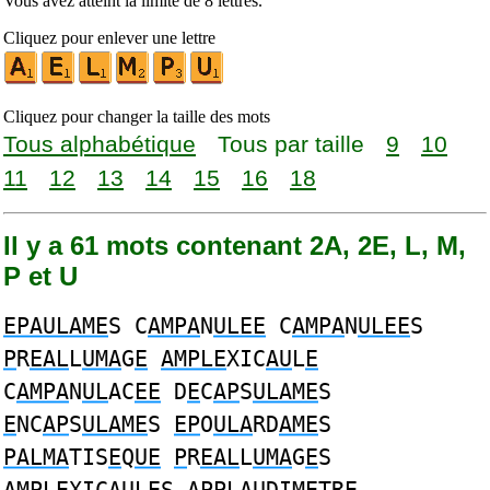
Vous avez atteint la limite de 8 lettres.
Cliquez pour enlever une lettre
Cliquez pour changer la taille des mots
Tous alphabétique
Tous par taille
9
10
11
12
13
14
15
16
18
Il y a 61 mots contenant 2A, 2E, L, M,
P et U
EPAULAME
S C
AMPA
N
ULEE
C
AMPA
N
ULEE
S
P
R
EAL
L
UMA
G
E
AMPLE
XIC
AU
L
E
C
AMPA
N
UL
AC
EE
D
E
C
AP
S
ULAME
S
E
NC
AP
S
ULAME
S
EP
O
ULA
RD
AME
S
PALMA
TIS
E
Q
UE
P
R
EAL
L
UMA
G
E
S