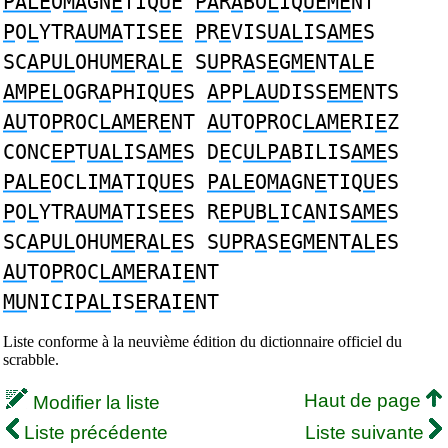
PALE
O
MA
GN
E
TIQ
U
E
PA
R
A
BO
L
IQ
UEME
NT
P
O
L
YTR
AUMA
TIS
EE
P
R
E
VIS
UAL
IS
AME
S
SC
APUL
OHU
ME
R
A
L
E
S
UP
R
A
S
E
G
ME
NT
AL
E
AMPEL
OGR
A
PHIQ
UE
S
AP
P
LAU
DISS
EME
NTS
AU
TO
P
ROC
LAME
R
E
NT
AU
TO
P
ROC
LAME
RI
E
Z
CONC
EP
T
UAL
IS
AME
S D
E
C
ULPA
BILIS
AME
S
PALE
OCLI
MA
TIQ
UE
S
PALE
O
MA
GN
E
TIQ
U
ES
P
O
L
YTR
AUMA
TIS
EE
S R
EPU
B
L
IC
A
NIS
AME
S
SC
APUL
OHU
ME
R
A
L
E
S S
UP
R
A
S
E
G
ME
NT
AL
ES
AU
TO
P
ROC
LAME
RAI
E
NT
MU
NICI
PAL
IS
E
R
A
I
E
NT
Liste conforme à la neuvième édition du dictionnaire officiel du
scrabble.
Haut de page
Modifier la liste
Liste précédente
Liste suivante