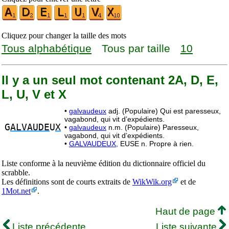
Cliquez pour changer la taille des mots
Tous alphabétique
Tous par taille
10
Il y a un seul mot contenant 2A, D, E,
L, U, V et X
•
galvaudeux
adj. (Populaire) Qui est paresseux,
vagabond, qui vit d’expédients.
G
ALVAUDE
U
X
•
galvaudeux
n.m. (Populaire) Paresseux,
vagabond, qui vit d’expédients.
•
GALVAUDEUX,
EUSE n. Propre à rien.
Liste conforme à la neuvième édition du dictionnaire officiel du
scrabble.
Les définitions sont de courts extraits de
WikWik.org
et de
1Mot.net
.
Haut de page
Liste précédente
Liste suivante