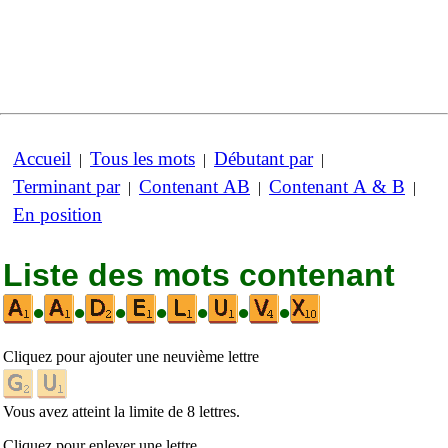
Accueil
Tous les mots
Débutant par
|
|
|
Terminant par
Contenant AB
Contenant A & B
|
|
|
En position
Liste des mots contenant
•
•
•
•
•
•
•
Cliquez pour ajouter une neuvième lettre
Vous avez atteint la limite de 8 lettres.
Cliquez pour enlever une lettre