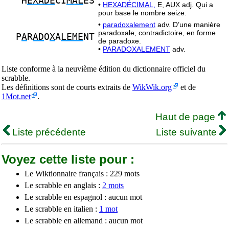
H
EXADE
CI
MAL
ES
•
HEXADÉCIMAL,
E, AUX adj. Qui a
pour base le nombre seize.
•
paradoxalement
adv. D’une manière
paradoxale, contradictoire, en forme
P
A
R
AD
O
X
A
LEME
NT
de paradoxe.
•
PARADOXALEMENT
adv.
Liste conforme à la neuvième édition du dictionnaire officiel du
scrabble.
Les définitions sont de courts extraits de
WikWik.org
et de
1Mot.net
.
Haut de page
Liste précédente
Liste suivante
Voyez cette liste pour :
Le Wiktionnaire français : 229 mots
Le scrabble en anglais :
2 mots
Le scrabble en espagnol : aucun mot
Le scrabble en italien :
1 mot
Le scrabble en allemand : aucun mot