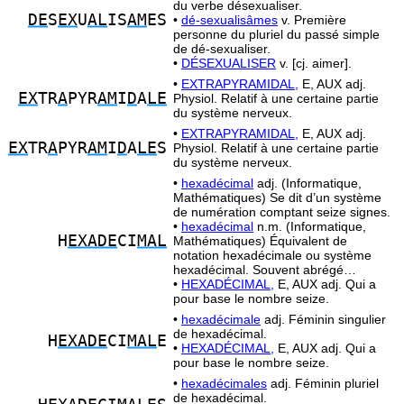
du verbe désexualiser.
DE
S
EX
U
AL
IS
AM
ES
•
dé-sexualisâmes
v. Première
personne du pluriel du passé simple
de dé-sexualiser.
•
DÉSEXUALISER
v. [cj. aimer].
•
EXTRAPYRAMIDAL,
E, AUX adj.
EX
TR
A
PYR
AM
I
D
A
LE
Physiol. Relatif à une certaine partie
du système nerveux.
•
EXTRAPYRAMIDAL,
E, AUX adj.
EX
TR
A
PYR
AM
I
D
A
LE
S
Physiol. Relatif à une certaine partie
du système nerveux.
•
hexadécimal
adj. (Informatique,
Mathématiques) Se dit d’un système
de numération comptant seize signes.
•
hexadécimal
n.m. (Informatique,
H
EXADE
CI
MAL
Mathématiques) Équivalent de
notation hexadécimale ou système
hexadécimal. Souvent abrégé…
•
HEXADÉCIMAL,
E, AUX adj. Qui a
pour base le nombre seize.
•
hexadécimale
adj. Féminin singulier
de hexadécimal.
H
EXADE
CI
MAL
E
•
HEXADÉCIMAL,
E, AUX adj. Qui a
pour base le nombre seize.
•
hexadécimales
adj. Féminin pluriel
de hexadécimal.