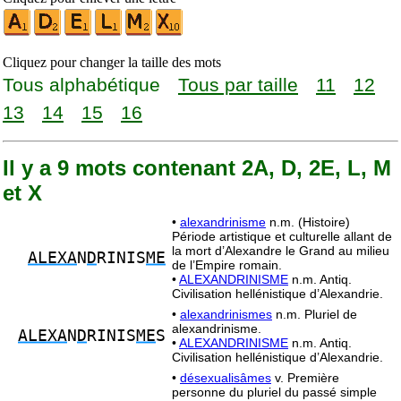
Cliquez pour changer la taille des mots
Tous alphabétique
Tous par taille
11
12
13
14
15
16
Il y a 9 mots contenant 2A, D, 2E, L, M
et X
•
alexandrinisme
n.m. (Histoire)
Période artistique et culturelle allant de
la mort d’Alexandre le Grand au milieu
ALEXA
N
D
RINIS
ME
de l’Empire romain.
•
ALEXANDRINISME
n.m. Antiq.
Civilisation hellénistique d’Alexandrie.
•
alexandrinismes
n.m. Pluriel de
alexandrinisme.
ALEXA
N
D
RINIS
ME
S
•
ALEXANDRINISME
n.m. Antiq.
Civilisation hellénistique d’Alexandrie.
•
désexualisâmes
v. Première
personne du pluriel du passé simple