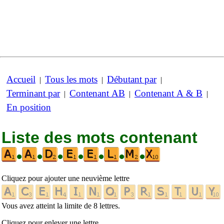
Accueil
Tous les mots
Débutant par
|
|
|
Terminant par
Contenant AB
Contenant A & B
|
|
|
En position
Liste des mots contenant
•
•
•
•
•
•
•
Cliquez pour ajouter une neuvième lettre
Vous avez atteint la limite de 8 lettres.
Cliquez pour enlever une lettre