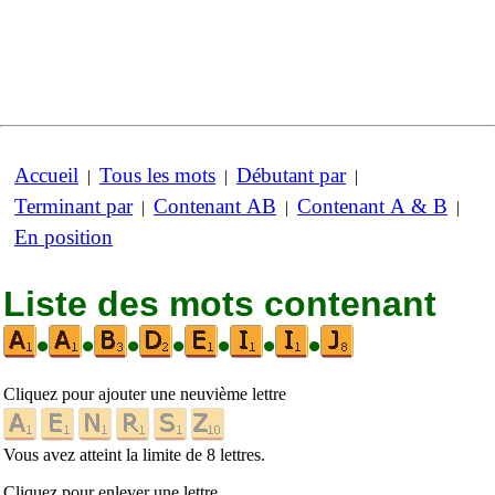
Accueil
Tous les mots
Débutant par
|
|
|
Terminant par
Contenant AB
Contenant A & B
|
|
|
En position
Liste des mots contenant
•
•
•
•
•
•
•
Cliquez pour ajouter une neuvième lettre
Vous avez atteint la limite de 8 lettres.
Cliquez pour enlever une lettre