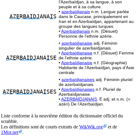
l’Azerbaïdjan, à sa langue, à son
peuple et à sa culture.
•
azerbaïdjanais
n.m. Langue parlée
A
Z
E
R
BAIDJ
ANA
I
S
dans le Caucase, principalement en
Iran et en Azerbaïdjan, appartenant au
groupe des langues turques.
•
Azerbaïdjanais
n.m. (Désuet)
Personne de l’ethnie azérie.
•
azerbaïdjanaise
adj. Féminin
singulier de azerbaïdjanais.
•
Azerbaïdjanaise
n.f. (Désuet) Femme
A
Z
E
R
BAIDJ
ANA
I
SE
de l’ethnie azérie.
•
Azerbaïdjanaise
n.f. (Géographie)
Habitante de l’Azerbaïdjan, pays d’Asie
centrale.
•
azerbaïdjanaises
adj. Féminin pluriel
de azerbaïdjanais.
•
Azerbaïdjanaises
n.f. Pluriel de
A
Z
E
R
BAIDJ
ANA
I
SES
Azerbaïdjanaise.
•
AZERBAÏDJANAIS,
E adj. et n.m. (=
azéri) De l’Azerbaïdjan.
Liste conforme à la neuvième édition du dictionnaire officiel du
scrabble.
Les définitions sont de courts extraits de
WikWik.org
et de
1Mot.net
.