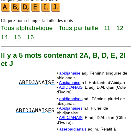
Cliquez pour changer la taille des mots
Tous alphabétique
Tous par taille
11
12
14
15
16
Il y a 5 mots contenant 2A, B, D, E, 2I
et J
•
abidjanaise
adj. Féminin singulier de
abidjanais.
ABIDJA
NA
I
S
E
•
Abidjanaise
n.f. Habitante d’Abidjan.
•
ABIDJANAIS,
E adj. D’Abidjan (Côte
d’Ivoire).
•
abidjanaises
adj. Féminin pluriel de
abidjanais.
•
Abidjanaises
n.f. Pluriel de
ABIDJA
NA
I
S
E
S
Abidjanaise.
•
ABIDJANAIS,
E adj. D’Abidjan (Côte
d’Ivoire).
•
azerbaïdjanais
adj.m. Relatif à