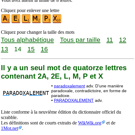
Vous avez atteint la limite de 8 lettres.
Cliquez pour enlever une lettre
Cliquez pour changer la taille des mots
Tous alphabétique
Tous par taille
11
12
13
14
15
16
Il y a un seul mot de quatorze lettres
contenant 2A, 2E, L, M, P et X
•
paradoxalement
adv. D’une manière
paradoxale, contradictoire, en forme de
PA
R
A
DO
X
A
LEME
NT
paradoxe.
•
PARADOXALEMENT
adv.
Liste conforme à la neuvième édition du dictionnaire officiel du
scrabble.
Les définitions sont de courts extraits de
WikWik.org
et de
1Mot.net
.