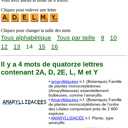
Vous avez atteint la limite de 8 lettres.
Cliquez pour enlever une lettre
Cliquez pour changer la taille des mots
Tous alphabétique
Tous par taille
9
10
12
13
14
15
16
Il y a 4 mots de quatorze lettres
contenant 2A, D, 2E, L, M et Y
•
amaryllidacées
n.f. (Botanique) Famille
de plantes monocotylédones
(Amaryllidaceae) essentiellement
bulbeuses, comme l’amaryllis.
•
Amaryllidacées
n.f. (Botanique) Famille
AMA
R
YL
LI
D
AC
EE
S
de plantes monocotylédones de l’ordre
des Liliales comprenant près de 2 800
espèces…
•
AMARYLLIDACÉE
n.f. Plante, type
amaryllis.