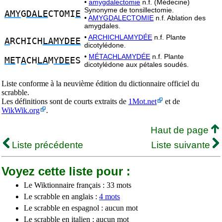
•
amygdalectomie
n.f. (Médecine)
Synonyme de tonsillectomie.
AMY
G
DALE
CTOMI
E
•
AMYGDALECTOMIE
n.f. Ablation des
amygdales.
•
ARCHICHLAMYDÉE
n.f. Plante
A
RCHICH
LAMYDEE
dicotylédone.
•
MÉTACHLAMYDÉE
n.f. Plante
ME
T
A
CH
LA
M
YDE
ES
dicotylédone aux pétales soudés.
Liste conforme à la neuvième édition du dictionnaire officiel du
scrabble.
Les définitions sont de courts extraits de
1Mot.net
et de
WikWik.org
.
Haut de page
Liste précédente
Liste suivante
Voyez cette liste pour :
Le Wiktionnaire français : 33 mots
Le scrabble en anglais :
4 mots
Le scrabble en espagnol : aucun mot
Le scrabble en italien : aucun mot