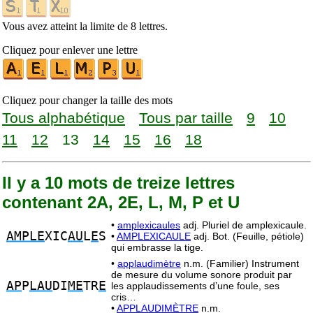
Vous avez atteint la limite de 8 lettres.
Cliquez pour enlever une lettre
Cliquez pour changer la taille des mots
Tous alphabétique
Tous par taille
9
10
11
12
13
14
15
16
18
Il y a 10 mots de treize lettres
contenant 2A, 2E, L, M, P et U
•
amplexicaules
adj. Pluriel de amplexicaule.
AMPLE
XIC
AU
L
E
S
•
AMPLEXICAULE
adj. Bot. (Feuille, pétiole)
qui embrasse la tige.
•
applaudimètre
n.m. (Familier) Instrument
de mesure du volume sonore produit par
AP
P
LAU
DI
ME
TR
E
les applaudissements d’une foule, ses
cris…
•
APPLAUDIMÈTRE
n.m.