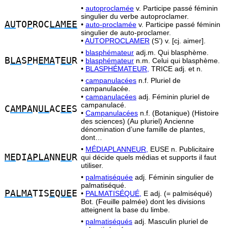
•
autoproclamée
v. Participe passé féminin
singulier du verbe autoproclamer.
AU
TO
P
ROC
LAMEE
•
auto-proclamée
v. Participe passé féminin
singulier de auto-proclamer.
•
AUTOPROCLAMER
(S’) v. [cj. aimer].
•
blasphémateur
adj.m. Qui blasphème.
B
LA
S
P
H
EMA
T
EU
R
•
blasphémateur
n.m. Celui qui blasphème.
•
BLASPHÉMATEUR,
TRICE adj. et n.
•
campanulacées
n.f. Pluriel de
campanulacée.
•
campanulacées
adj. Féminin pluriel de
campanulacé.
C
AMPA
N
UL
AC
EE
S
•
Campanulacées
n.f. (Botanique) (Histoire
des sciences) (Au pluriel) Ancienne
dénomination d’une famille de plantes,
dont…
•
MÉDIAPLANNEUR,
EUSE n. Publicitaire
ME
DI
APLA
NN
EU
R
qui décide quels médias et supports il faut
utiliser.
•
palmatiséquée
adj. Féminin singulier de
palmatiséqué.
PALMA
TIS
E
Q
UE
E
•
PALMATISÉQUÉ,
E adj. (= palmiséqué)
Bot. (Feuille palmée) dont les divisions
atteignent la base du limbe.
•
palmatiséqués
adj. Masculin pluriel de