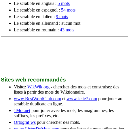
Le scrabble en anglais :
5 mots
Le scrabble en espagnol :
54 mots
Le scrabble en italien :
9 mots
Le scrabble en allemand : aucun mot
Le scrabble en roumain :
43 mots
Sites web recommandés
Visitez
WikWik.org
- cherchez des mots et construisez des
listes à partir des mots du Wiktionnaire.
www.BestWordClub.com
et
www.Jette7.com
pour jouer au
scrabble duplicate en ligne.
1Mot.net
pour jouer avec les mots, les anagrammes, les
suffixes, les préfixes, etc.
Ortograf.ws
pour chercher des mots.
www.ListesDeMots.com
pour des listes de mots utiles au jeu