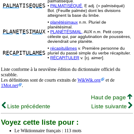
palmatiséqué.
PALMA
TIS
E
Q
UE
S
•
PALMATISÉQUÉ,
E adj. (= palmiséqué)
Bot. (Feuille palmée) dont les divisions
atteignent la base du limbe.
•
planétésimaux
n.m. Pluriel de
planétésimal.
PLA
N
E
T
E
SI
MAU
X
•
PLANÉTÉSIMAL,
AUX n.m. Petit corps
céleste qui, par agglutination de poussières,
deviendrait une planète.
•
récapitulâmes
v. Première personne du
R
E
C
AP
IT
ULAME
S
pluriel du passé simple du verbe récapituler.
•
RÉCAPITULER
v. [cj. aimer].
Liste conforme à la neuvième édition du dictionnaire officiel du
scrabble.
Les définitions sont de courts extraits de
WikWik.org
et de
1Mot.net
.
Haut de page
Liste précédente
Liste suivante
Voyez cette liste pour :
Le Wiktionnaire français : 113 mots