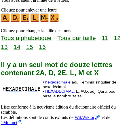
Vous avez atteint la limite de 8 lettres.
Cliquez pour enlever une lettre
Cliquez pour changer la taille des mots
Tous alphabétique
Tous par taille
11
12
13
14
15
16
Il y a un seul mot de douze lettres
contenant 2A, D, 2E, L, M et X
•
hexadécimale
adj. Féminin singulier de
hexadécimal.
H
EXADE
CI
MAL
E
•
HEXADÉCIMAL,
E, AUX adj. Qui a pour
base le nombre seize.
Liste conforme à la neuvième édition du dictionnaire officiel du
scrabble.
Les définitions sont de courts extraits de
WikWik.org
et de
1Mot.net
.