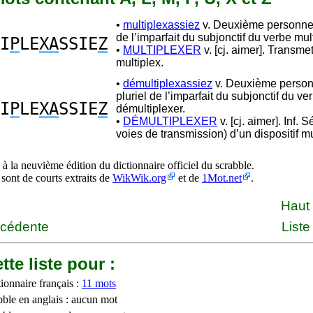
•
multiplexassiez
v. Deuxième personne 
de l’imparfait du subjonctif du verbe mul
I
P
LE
XA
SSIE
Z
•
MULTIPLEXER
v. [cj. aimer]. Transme
multiplex.
•
démultiplexassiez
v. Deuxième perso
pluriel de l’imparfait du subjonctif du ve
I
P
LE
XA
SSIE
Z
démultiplexer.
•
DÉMULTIPLEXER
v. [cj. aimer]. Inf. 
voies de transmission) d’un dispositif mu
à la neuvième édition du dictionnaire officiel du scrabble.
 sont de courts extraits de
WikWik.org
et de
1Mot.net
.
Haut
écédente
Liste
tte liste pour :
ionnaire français :
11 mots
bble en anglais : aucun mot