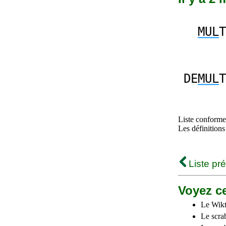
MUL
T
DE
MUL
T
Liste conforme 
Les définitions
Liste pr
Voyez ce
Le Wikt
Le scra