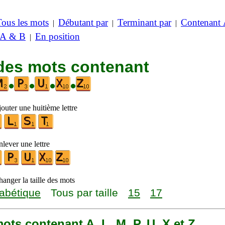
Tous les mots
Débutant par
Terminant par
Contenant
|
|
|
 A & B
En position
|
 des mots contenant
•
•
•
•
outer une huitième lettre
lever une lettre
anger la taille des mots
abétique
Tous par taille
15
17
 mots contenant A, L, M, P, U, X et Z