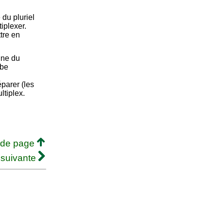
du pluriel
tiplexer.
ttre en
nne du
rbe
Séparer (les
ltiplex.
 de page
 suivante