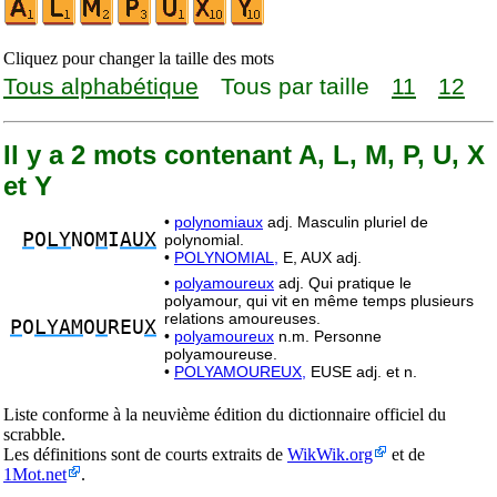
Cliquez pour changer la taille des mots
Tous alphabétique
Tous par taille
11
12
Il y a 2 mots contenant A, L, M, P, U, X
et Y
•
polynomiaux
adj. Masculin pluriel de
P
O
LY
NO
M
I
AUX
polynomial.
•
POLYNOMIAL,
E, AUX adj.
•
polyamoureux
adj. Qui pratique le
polyamour, qui vit en même temps plusieurs
relations amoureuses.
P
O
LYAM
O
U
REU
X
•
polyamoureux
n.m. Personne
polyamoureuse.
•
POLYAMOUREUX,
EUSE adj. et n.
Liste conforme à la neuvième édition du dictionnaire officiel du
scrabble.
Les définitions sont de courts extraits de
WikWik.org
et de
1Mot.net
.