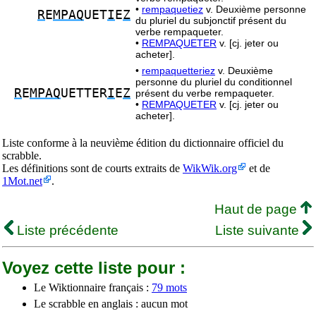
•
rempaquetiez
v. Deuxième personne
R
E
MPAQ
UET
I
E
Z
du pluriel du subjonctif présent du
verbe rempaqueter.
•
REMPAQUETER
v. [cj. jeter ou
acheter].
•
rempaquetteriez
v. Deuxième
personne du pluriel du conditionnel
R
E
MPAQ
UETTER
I
E
Z
présent du verbe rempaqueter.
•
REMPAQUETER
v. [cj. jeter ou
acheter].
Liste conforme à la neuvième édition du dictionnaire officiel du
scrabble.
Les définitions sont de courts extraits de
WikWik.org
et de
1Mot.net
.
Haut de page
Liste précédente
Liste suivante
Voyez cette liste pour :
Le Wiktionnaire français :
79 mots
Le scrabble en anglais : aucun mot