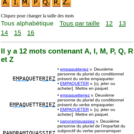
Cliquez pour changer la taille des mots
Tous alphabétique
Tous par taille
12
13
14
15
16
Il y a 12 mots contenant A, I, M, P, Q, R
et Z
•
empaquèteriez
v. Deuxième
personne du pluriel du conditionnel
E
MPAQ
UETE
RI
E
Z
présent du verbe empaqueter.
•
EMPAQUETER
v. [cj. jeter ou
acheter]. Mettre en paquet.
•
empaquetteriez
v. Deuxième
personne du pluriel du conditionnel
E
MPAQ
UETTE
RI
E
Z
présent du verbe empaqueter.
•
EMPAQUETER
v. [cj. jeter ou
acheter]. Mettre en paquet.
•
panoramiquassiez
v. Deuxième
personne du pluriel de l’imparfait du
subjonctif du verbe panoramiquer.
PA
NO
R
A
MIQ
UASSIE
Z