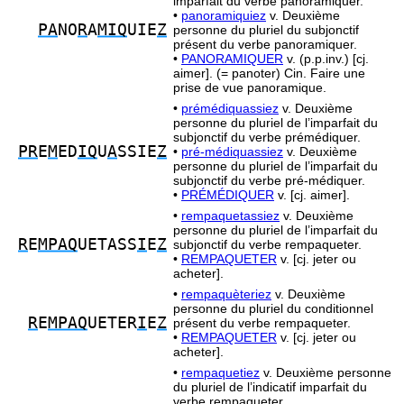
imparfait du verbe panoramiquer.
•
panoramiquiez
v. Deuxième
PA
NO
R
A
MIQ
UIE
Z
personne du pluriel du subjonctif
présent du verbe panoramiquer.
•
PANORAMIQUER
v. (p.p.inv.) [cj.
aimer]. (= panoter) Cin. Faire une
prise de vue panoramique.
•
prémédiquassiez
v. Deuxième
personne du pluriel de l’imparfait du
subjonctif du verbe prémédiquer.
PR
E
M
ED
IQ
U
A
SSIE
Z
•
pré-médiquassiez
v. Deuxième
personne du pluriel de l’imparfait du
subjonctif du verbe pré-médiquer.
•
PRÉMÉDIQUER
v. [cj. aimer].
•
rempaquetassiez
v. Deuxième
personne du pluriel de l’imparfait du
R
E
MPAQ
UETASS
I
E
Z
subjonctif du verbe rempaqueter.
•
REMPAQUETER
v. [cj. jeter ou
acheter].
•
rempaquèteriez
v. Deuxième
personne du pluriel du conditionnel
R
E
MPAQ
UETER
I
E
Z
présent du verbe rempaqueter.
•
REMPAQUETER
v. [cj. jeter ou
acheter].
•
rempaquetiez
v. Deuxième personne
du pluriel de l’indicatif imparfait du
verbe rempaqueter.