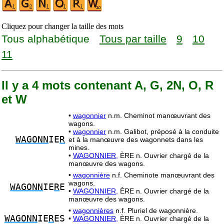
Cliquez pour changer la taille des mots
Tous alphabétique
Tous par taille
9
10
11
Il y a 4 mots contenant A, G, 2N, O, R
et W
•
wagonnier
n.m. Cheminot manœuvrant des
wagons.
•
wagonnier
n.m. Galibot, préposé à la conduite
WAGONN
IE
R
et à la manœuvre des wagonnets dans les
mines.
•
WAGONNIER,
ÈRE n. Ouvrier chargé de la
manœuvre des wagons.
•
wagonnière
n.f. Cheminote manœuvrant des
wagons.
WAGONN
IE
R
E
•
WAGONNIER,
ÈRE n. Ouvrier chargé de la
manœuvre des wagons.
•
wagonnières
n.f. Pluriel de wagonnière.
WAGONN
IE
R
ES
•
WAGONNIER,
ÈRE n. Ouvrier chargé de la