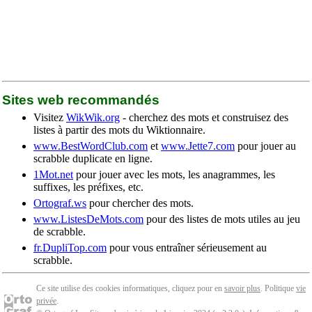
Sites web recommandés
Visitez
WikWik.org
- cherchez des mots et construisez des
listes à partir des mots du Wiktionnaire.
www.BestWordClub.com
et
www.Jette7.com
pour jouer au
scrabble duplicate en ligne.
1Mot.net
pour jouer avec les mots, les anagrammes, les
suffixes, les préfixes, etc.
Ortograf.ws
pour chercher des mots.
www.ListesDeMots.com
pour des listes de mots utiles au jeu
de scrabble.
fr.DupliTop.com
pour vous entraîner sérieusement au
scrabble.
Ce site utilise des cookies informatiques, cliquez pour en
savoir plus
. Politique
vie
privée
.