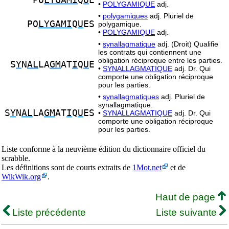
PO
LYGAMI
Q
U
E
•
POLYGAMIQUE
adj.
•
polygamiques
adj. Pluriel de
PO
LYGAMI
Q
U
ES
polygamique.
•
POLYGAMIQUE
adj.
•
synallagmatique
adj. (Droit) Qualifie
les contrats qui contiennent une
obligation réciproque entre les parties.
S
Y
N
AL
LA
GM
AT
I
Q
U
E
•
SYNALLAGMATIQUE
adj. Dr. Qui
comporte une obligation réciproque
pour les parties.
•
synallagmatiques
adj. Pluriel de
synallagmatique.
S
Y
N
AL
LA
GM
AT
I
Q
U
ES
•
SYNALLAGMATIQUE
adj. Dr. Qui
comporte une obligation réciproque
pour les parties.
Liste conforme à la neuvième édition du dictionnaire officiel du
scrabble.
Les définitions sont de courts extraits de
1Mot.net
et de
WikWik.org
.
Haut de page
Liste précédente
Liste suivante