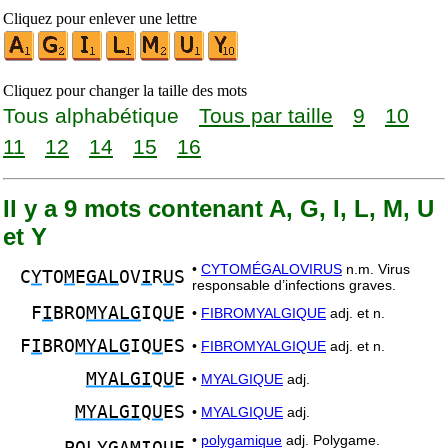
Cliquez pour enlever une lettre
Cliquez pour changer la taille des mots
Tous alphabétique
Tous par taille
9
10
11
12
14
15
16
Il y a 9 mots contenant A, G, I, L, M, U
et Y
•
CYTOMÉGALOVIRUS
n.m. Virus
C
Y
TO
M
E
GAL
OV
I
R
U
S
responsable d’infections graves.
F
I
BRO
MYALG
IQ
U
E
•
FIBROMYALGIQUE
adj. et n.
F
I
BRO
MYALG
IQ
U
ES
•
FIBROMYALGIQUE
adj. et n.
MYALGI
Q
U
E
•
MYALGIQUE
adj.
MYALGI
Q
U
ES
•
MYALGIQUE
adj.
•
polygamique
adj. Polygame.