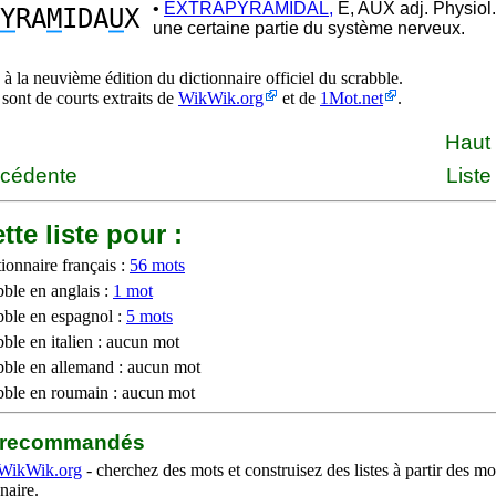
•
EXTRAPYRAMIDAL,
E, AUX adj. Physiol. 
Y
RA
M
IDA
U
X
une certaine partie du système nerveux.
à la neuvième édition du dictionnaire officiel du scrabble.
 sont de courts extraits de
WikWik.org
et de
1Mot.net
.
Haut
écédente
Liste
tte liste pour :
ionnaire français :
56 mots
bble en anglais :
1 mot
bble en espagnol :
5 mots
ble en italien : aucun mot
bble en allemand : aucun mot
bble en roumain : aucun mot
b recommandés
WikWik.org
- cherchez des mots et construisez des listes à partir des mo
naire.