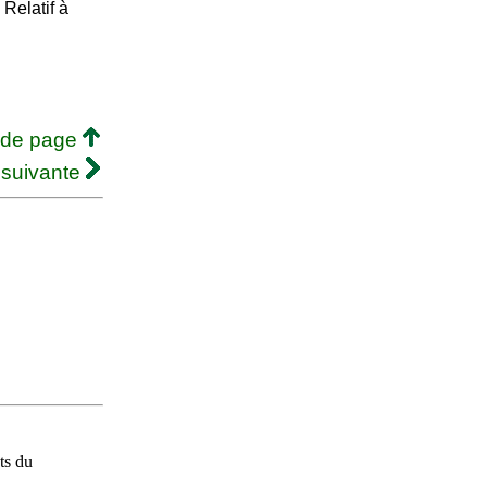
Relatif à
 de page
 suivante
ts du