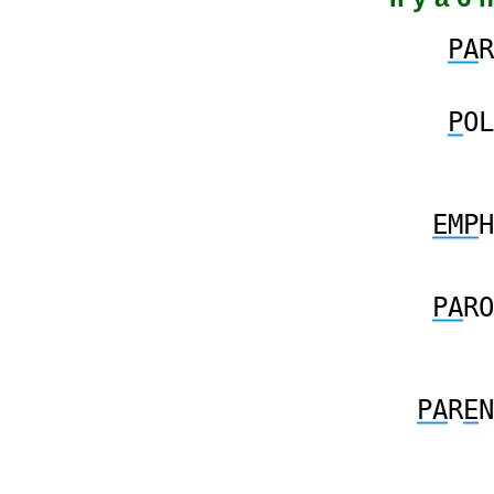
PA
R
P
OL
EMP
H
PA
RO
PA
R
E
N