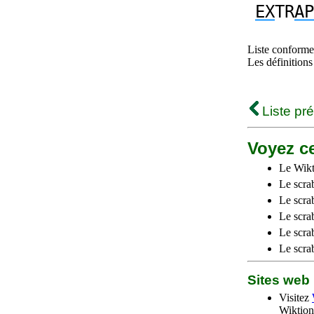
EX
TR
AP
Liste conforme 
Les définitions
Liste pr
Voyez ce
Le Wikt
Le scra
Le scra
Le scrab
Le scra
Le scra
Sites we
Visitez
Wiktion