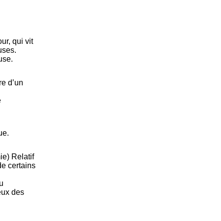
.
r, qui vit
uses.
use.
re d’un
e
ue.
e) Relatif
de certains
u
eux des