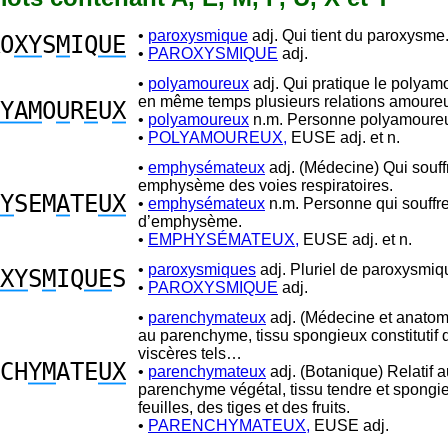
•
paroxysmique
adj. Qui tient du paroxysme
O
XY
S
M
IQ
UE
•
PAROXYSMIQUE
adj.
•
polyamoureux
adj. Qui pratique le polyamou
en même temps plusieurs relations amoure
YAM
O
U
R
E
U
X
•
polyamoureux
n.m. Personne polyamoure
•
POLYAMOUREUX,
EUSE adj. et n.
•
emphysémateux
adj. (Médecine) Qui souff
emphysème des voies respiratoires.
Y
SEM
A
TE
UX
•
emphysémateux
n.m. Personne qui souffr
d’emphysème.
•
EMPHYSÉMATEUX,
EUSE adj. et n.
•
paroxysmiques
adj. Pluriel de paroxysmiq
XY
S
M
IQ
UE
S
•
PAROXYSMIQUE
adj.
•
parenchymateux
adj. (Médecine et anatomi
au parenchyme, tissu spongieux constitutif 
viscères tels…
CH
YM
ATE
UX
•
parenchymateux
adj. (Botanique) Relatif a
parenchyme végétal, tissu tendre et spongi
feuilles, des tiges et des fruits.
•
PARENCHYMATEUX,
EUSE adj.