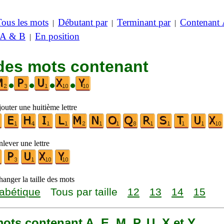
Tous les mots
Débutant par
Terminant par
Contenant
|
|
|
 A & B
En position
|
 des mots contenant
•
•
•
•
outer une huitième lettre
lever une lettre
anger la taille des mots
abétique
Tous par taille
12
13
14
15
 mots contenant A, E, M, P, U, X et Y