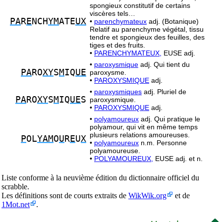
spongieux constitutif de certains
viscères tels…
PA
R
E
NCH
YM
ATE
UX
•
parenchymateux
adj. (Botanique)
Relatif au parenchyme végétal, tissu
tendre et spongieux des feuilles, des
tiges et des fruits.
•
PARENCHYMATEUX,
EUSE adj.
•
paroxysmique
adj. Qui tient du
PA
RO
XY
S
M
IQ
UE
paroxysme.
•
PAROXYSMIQUE
adj.
•
paroxysmiques
adj. Pluriel de
PA
RO
XY
S
M
IQ
UE
S
paroxysmique.
•
PAROXYSMIQUE
adj.
•
polyamoureux
adj. Qui pratique le
polyamour, qui vit en même temps
plusieurs relations amoureuses.
P
OL
YAM
O
U
R
E
U
X
•
polyamoureux
n.m. Personne
polyamoureuse.
•
POLYAMOUREUX,
EUSE adj. et n.
Liste conforme à la neuvième édition du dictionnaire officiel du
scrabble.
Les définitions sont de courts extraits de
WikWik.org
et de
1Mot.net
.