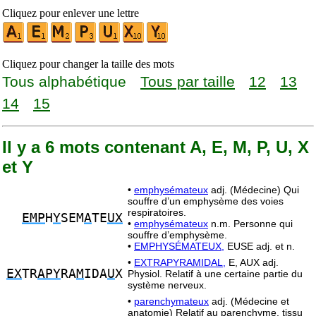
Cliquez pour enlever une lettre
Cliquez pour changer la taille des mots
Tous alphabétique
Tous par taille
12
13
14
15
Il y a 6 mots contenant A, E, M, P, U, X
et Y
•
emphysémateux
adj. (Médecine) Qui
souffre d’un emphysème des voies
respiratoires.
EMP
H
Y
SEM
A
TE
UX
•
emphysémateux
n.m. Personne qui
souffre d’emphysème.
•
EMPHYSÉMATEUX,
EUSE adj. et n.
•
EXTRAPYRAMIDAL,
E, AUX adj.
EX
TR
APY
RA
M
IDA
U
X
Physiol. Relatif à une certaine partie du
système nerveux.
•
parenchymateux
adj. (Médecine et
anatomie) Relatif au parenchyme, tissu