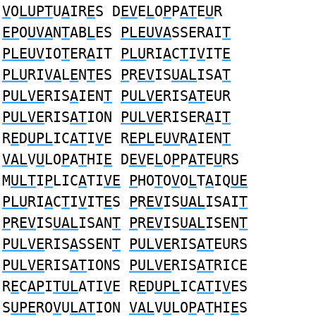
V
O
LUPT
U
A
IR
E
S D
EV
E
L
O
P
P
AT
E
U
R
EP
O
UVA
N
T
AB
L
ES
PLEUVA
SSERAI
T
PLEUV
IO
T
ER
A
IT
PLU
RI
A
C
T
I
V
IT
E
PLU
RI
VA
L
E
N
T
ES
P
R
EV
IS
UAL
ISA
T
PULVE
RIS
A
IEN
T
PULVE
RIS
AT
EUR
PULVE
RIS
AT
ION
PULVE
RISER
A
I
T
R
E
D
UPL
IC
AT
I
V
E R
EPL
E
UV
R
A
IEN
T
VAL
V
U
LO
P
A
T
HI
E
D
EV
E
L
O
P
P
AT
E
U
RS
M
ULT
I
P
LIC
A
TI
VE
P
HO
T
O
V
O
L
T
A
IQ
UE
PLU
RI
A
C
T
I
V
IT
E
S
P
R
EV
IS
UAL
ISAI
T
P
R
EV
IS
UAL
ISAN
T
P
R
EV
IS
UAL
ISEN
T
PULVE
RIS
A
SSEN
T
PULVE
RIS
AT
EURS
PULVE
RIS
AT
IONS
PULVE
RIS
AT
RICE
R
E
C
AP
I
TUL
ATI
V
E R
E
D
UPL
IC
AT
I
V
ES
S
UPE
RO
V
U
LAT
ION
VAL
V
U
LO
P
A
T
HI
E
S