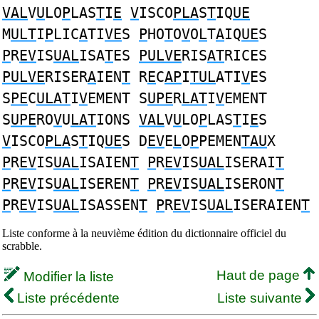
VAL
V
U
LO
P
LAS
T
I
E
V
ISCO
PLA
S
T
IQ
UE
M
ULT
I
P
LIC
A
TI
VE
S
P
HO
T
O
V
O
L
T
A
IQ
UE
S
P
R
EV
IS
UAL
ISA
T
ES
PULVE
RIS
AT
RICES
PULVE
RISER
A
IEN
T
R
E
C
AP
I
TUL
ATI
V
ES
S
PE
C
ULAT
I
V
EMENT S
UPE
R
LAT
I
V
EMENT
S
UPE
RO
V
U
LAT
IONS
VAL
V
U
LO
P
LAS
T
I
E
S
V
ISCO
PLA
S
T
IQ
UE
S D
EV
E
L
O
P
PEMEN
TAU
X
P
R
EV
IS
UAL
ISAIEN
T
P
R
EV
IS
UAL
ISERAI
T
P
R
EV
IS
UAL
ISEREN
T
P
R
EV
IS
UAL
ISERON
T
P
R
EV
IS
UAL
ISASSEN
T
P
R
EV
IS
UAL
ISERAIEN
T
Liste conforme à la neuvième édition du dictionnaire officiel du
scrabble.
Haut de page
Modifier la liste
Liste précédente
Liste suivante