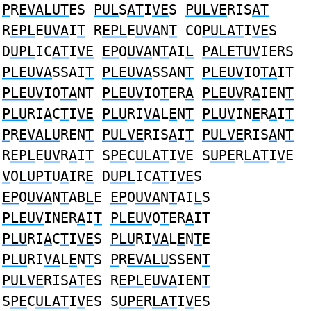
P
R
EVALUT
ES
PUL
S
AT
I
VE
S
PULVE
RIS
AT
R
EPL
E
UVA
I
T
R
EPL
E
UVA
N
T
CO
PULAT
I
VE
S
D
UPL
IC
AT
I
VE
EP
O
UVA
N
T
AI
L
PALETUV
IERS
PLEUVA
SSAI
T
PLEUVA
SSAN
T
PLEUV
IO
TA
IT
PLEUV
IO
TA
NT
PLEUV
IO
T
ER
A
PLEUV
R
A
IEN
T
PLU
RI
A
C
T
I
VE
PLU
RI
VA
L
E
N
T
PLUV
IN
E
R
A
I
T
P
R
EVALU
REN
T
PULVE
RIS
A
I
T
PULVE
RIS
A
N
T
R
EPL
E
UV
R
A
I
T
S
PE
C
ULAT
I
V
E S
UPE
R
LAT
I
V
E
V
O
LUPT
U
A
IR
E
D
UPL
IC
AT
I
VE
S
EP
O
UVA
N
T
AB
L
E
EP
O
UVA
N
T
AI
L
S
PLEUV
INER
A
I
T
PLEUV
O
T
ER
A
IT
PLU
RI
A
C
T
I
VE
S
PLU
RI
VA
L
E
N
T
E
PLU
RI
VA
L
E
N
T
S
P
R
EVALU
SSEN
T
PULVE
RIS
AT
ES R
EPL
E
UVA
IEN
T
S
PE
C
ULAT
I
V
ES S
UPE
R
LAT
I
V
ES