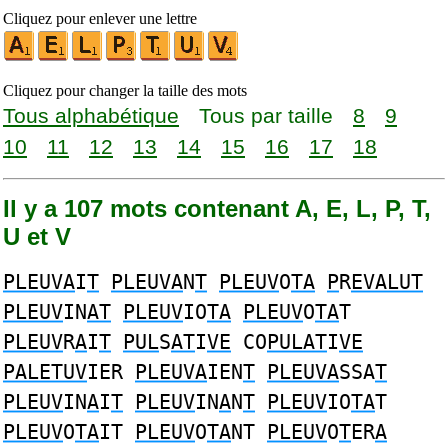
Cliquez pour enlever une lettre
Cliquez pour changer la taille des mots
Tous alphabétique
Tous par taille
8
9
10
11
12
13
14
15
16
17
18
Il y a 107 mots contenant A, E, L, P, T,
U et V
PLEUVA
I
T
PLEUVA
N
T
PLEUV
O
TA
P
R
EVALUT
PLEUV
IN
AT
PLEUV
IO
TA
PLEUV
O
TA
T
PLEUV
R
A
I
T
PUL
S
AT
I
VE
CO
PULAT
I
VE
PALETUV
IER
PLEUVA
IEN
T
PLEUVA
SSA
T
PLEUV
IN
A
I
T
PLEUV
IN
A
N
T
PLEUV
IO
TA
T
PLEUV
O
TA
IT
PLEUV
O
TA
NT
PLEUV
O
T
ER
A