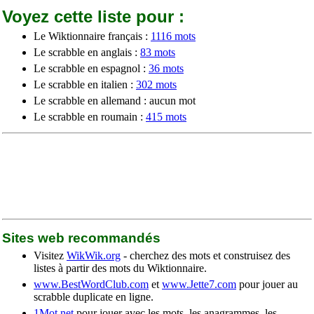
Voyez cette liste pour :
Le Wiktionnaire français :
1116 mots
Le scrabble en anglais :
83 mots
Le scrabble en espagnol :
36 mots
Le scrabble en italien :
302 mots
Le scrabble en allemand : aucun mot
Le scrabble en roumain :
415 mots
Sites web recommandés
Visitez
WikWik.org
- cherchez des mots et construisez des
listes à partir des mots du Wiktionnaire.
www.BestWordClub.com
et
www.Jette7.com
pour jouer au
scrabble duplicate en ligne.
1Mot.net
pour jouer avec les mots, les anagrammes, les