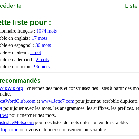
écédente
Liste
tte liste pour :
ionnaire français :
1074 mots
bble en anglais :
17 mots
bble en espagnol :
36 mots
ble en italien :
1 mot
bble en allemand :
2 mots
bble en roumain :
96 mots
b recommandés
WikWik.org
- cherchez des mots et construisez des listes à partir des mo
naire.
stWordClub.com
et
www.Jette7.com
pour jouer au scrabble duplicate 
t
pour jouer avec les mots, les anagrammes, les suffixes, les préfixes, et
f.ws
pour chercher des mots.
stesDeMots.com
pour des listes de mots utiles au jeu de scrabble.
iTop.com
pour vous entraîner sérieusement au scrabble.