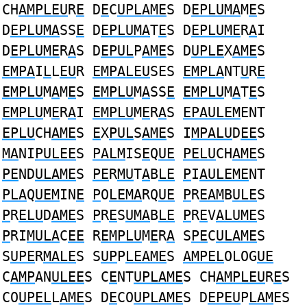
CH
AMPLEU
R
E
D
E
C
UPLAME
S D
EPLUMA
M
E
S
D
EPLUMA
SS
E
D
EPLUMA
T
E
S D
EPLUME
R
A
I
D
EPLUME
R
A
S D
EPUL
P
AME
S D
UPLE
X
AME
S
EMPA
I
L
L
EU
R
EMPALEU
SES
EMPLA
NT
U
R
E
EMPLU
M
A
M
E
S
EMPLU
M
A
SS
E
EMPLU
M
A
T
E
S
EMPLU
M
E
R
A
I
EMPLU
M
E
R
A
S
EPAULEM
ENT
EPLU
CH
AME
S
E
X
PUL
S
AME
S I
MPALU
D
EE
S
MA
NI
PULEE
S
PALM
IS
E
Q
UE
PELU
CH
AME
S
PE
ND
ULAME
S
PE
R
MU
T
A
B
LE
P
I
AULEME
NT
PLA
Q
UEM
IN
E
P
O
LEMA
RQ
UE
P
R
EAM
B
ULE
S
P
R
ELU
D
AME
S
P
R
E
S
UMA
B
LE
P
R
E
V
ALUME
S
P
RI
MULA
C
EE
R
EMPLU
M
E
R
A
S
PE
C
ULAME
S
S
UPE
R
MALE
S S
UP
P
LEAME
S
AMPEL
OLOG
UE
C
AMP
AN
ULEE
S C
E
NT
UPLAME
S CH
AMPLEU
R
E
S
CO
UPEL
L
AME
S D
E
CO
UPLAME
S D
EPEU
P
LAM
ES