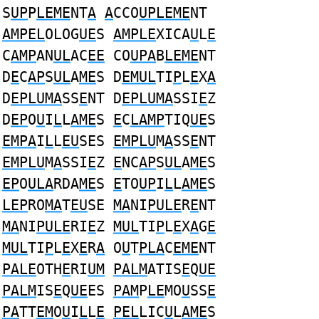
S
UP
P
LEME
NT
A
A
CCO
UPLEME
NT
AMPEL
OLOG
UE
S
AMPLE
XICA
U
L
E
C
AMP
AN
UL
AC
EE
CO
UPA
B
LEME
NT
D
E
C
AP
S
UL
A
ME
S D
EMUL
TI
P
L
E
X
A
D
EPLUMA
SS
E
NT D
EPLUMA
SSI
E
Z
D
EP
O
U
I
L
L
AME
S
E
C
LAMP
TIQ
UE
S
EMPA
I
L
L
EU
SES
EMPLU
M
A
SS
E
NT
EMPLU
M
A
SSI
E
Z
E
NC
AP
S
UL
A
ME
S
EP
O
ULA
RDA
ME
S
E
TO
UP
I
L
L
AME
S
LEP
RO
MA
T
EU
SE
MA
NI
PULE
R
E
NT
MA
NI
PULE
RI
E
Z
MUL
TI
P
L
E
X
A
G
E
MUL
TI
P
L
E
X
E
R
A
O
U
T
PLA
C
EME
NT
PALE
OTH
E
RI
UM
PALM
ATIS
E
Q
UE
PALM
IS
E
Q
UE
ES
PAM
P
LE
MO
U
SS
E
PA
TT
EM
O
U
I
L
L
E
PEL
LIC
U
L
AME
S