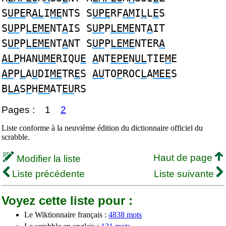
S
UPE
R
AL
I
ME
NTS S
UPE
RF
AM
I
L
L
E
S
S
UP
P
LEME
NT
A
IS S
UP
P
LEME
NT
A
IT
S
UP
P
LEME
NT
A
NT S
UP
P
LEME
NTER
A
ALP
HAN
UME
RIQU
E
A
NT
EPE
N
UL
TIE
M
E
AP
P
L
A
U
DI
ME
TR
E
S
AU
TO
P
ROC
L
A
MEE
S
B
LA
S
P
H
EM
AT
EU
RS
Pages :
1
2
Liste conforme à la neuvième édition du dictionnaire officiel du
scrabble.
Haut de page
Modifier la liste
Liste précédente
Liste suivante
Voyez cette liste pour :
Le Wiktionnaire français :
4838 mots