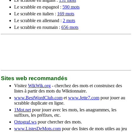
Le scrabble en anglais :
131 mots
Le scrabble en espagnol :
590 mots
Le scrabble en italien :
169 mots
Le scrabble en allemand :
2 mots
Le scrabble en roumain :
656 mots
Sites web recommandés
Visitez
WikWik.org
- cherchez des mots et construisez des
listes à partir des mots du Wiktionnaire.
www.BestWordClub.com
et
www.Jette7.com
pour jouer au
scrabble duplicate en ligne.
1Mot.net
pour jouer avec les mots, les anagrammes, les
suffixes, les préfixes, etc.
Ortograf.ws
pour chercher des mots.
www.ListesDeMots.com
pour des listes de mots utiles au jeu