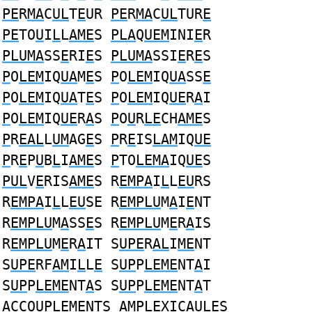
PE
R
MA
C
UL
T
E
UR
PE
R
MA
C
UL
TUR
E
PE
TO
U
I
L
L
AME
S
PLA
Q
UEM
INI
E
R
PLUMA
SS
E
RI
E
S
PLUMA
SSI
E
R
E
S
P
O
LEM
IQ
UA
M
E
S
P
O
LEM
IQ
UA
SS
E
P
O
LEM
IQ
UA
T
E
S
P
O
LEM
IQ
UE
R
A
I
P
O
LEM
IQ
UE
R
A
S
P
O
U
R
LE
CH
AME
S
P
R
EAL
L
UM
AG
E
S
P
R
E
IS
LAM
IQ
UE
P
R
E
P
U
B
L
I
AME
S
P
TO
LEMA
IQ
UE
S
PUL
V
E
RIS
AME
S R
EMPA
I
L
L
EU
RS
R
EMPA
I
L
L
EU
SE R
EMPLU
M
A
I
E
NT
R
EMPLU
M
A
SS
E
S R
EMPLU
M
E
R
A
IS
R
EMPLU
M
E
R
A
IT S
UPE
R
AL
I
ME
NT
S
UPE
RF
AM
I
L
L
E
S
UP
P
LEME
NT
A
I
S
UP
P
LEME
NT
A
S S
UP
P
LEME
NT
A
T
A
CCO
UPLEME
NTS
AMPLE
XICA
U
L
E
S