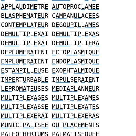
AP
P
L
A
U
DI
ME
TR
E
AU
TO
P
ROC
L
A
MEE
B
LA
S
P
H
EM
AT
EU
R C
AMP
AN
UL
AC
EE
S
CONT
EMPLA
T
EU
R D
E
GO
UP
I
L
L
AME
S
D
EMUL
TI
P
L
E
X
A
I D
EMUL
TI
P
L
E
X
A
S
D
EMUL
TI
P
L
E
X
A
T D
EMUL
TI
P
LI
E
R
A
D
EPLUME
R
A
IENT
E
CTO
PLA
S
M
IQ
UE
EMPLU
M
E
R
A
IENT
E
NDO
PLA
S
M
IQ
UE
E
ST
AMP
I
L
L
EU
SE
E
XO
P
HT
ALM
IQ
UE
I
MPE
RT
U
RB
A
B
LE
I
MPUL
S
E
R
A
I
E
NT
LEP
RO
MA
T
EU
SES
ME
DI
APL
ANN
EU
R
MUL
TI
P
L
E
X
A
G
E
S
MUL
TI
P
L
E
X
A
M
E
S
MUL
TI
P
L
E
X
A
SS
E
MUL
TI
P
L
E
X
A
T
E
S
MUL
TI
P
L
E
X
E
R
A
I
MUL
TI
P
L
E
X
E
R
A
S
MU
NICI
PAL
IS
EE
O
U
T
PLA
C
EME
NTS
PALE
OTH
E
RI
UM
S
PALM
ATIS
E
Q
UE
E