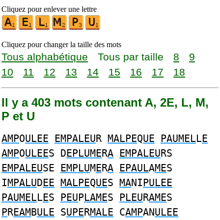
Cliquez pour enlever une lettre
Cliquez pour changer la taille des mots
Tous alphabétique
Tous par taille
8
9
10
11
12
13
14
15
16
17
18
Il y a 403 mots contenant A, 2E, L, M,
P et U
AMP
O
ULEE
EMPALEU
R
MALPE
Q
UE
PAUMEL
L
E
AMP
O
ULEE
S D
EPLUME
R
A
EMPALEU
RS
EMPALEU
SE
EMPLU
M
E
R
A
EPAUL
A
ME
S
I
MPALU
D
EE
MALPE
Q
UE
S
MA
NI
PULEE
PAUMEL
L
E
S
PEU
P
LAME
S
PLEU
R
AME
S
P
R
EAM
B
ULE
S
UPE
R
MALE
C
AMP
AN
ULEE