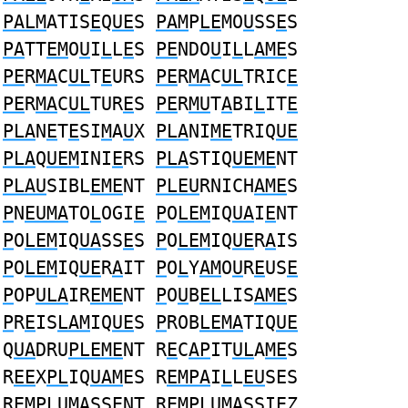
PALM
ATIS
E
Q
UE
S
PAM
P
LE
MO
U
SS
E
S
PA
TT
EM
O
U
I
L
L
E
S
PE
NDO
U
I
L
L
AME
S
PE
R
MA
C
UL
T
E
URS
PE
R
MA
C
UL
TRIC
E
PE
R
MA
C
UL
TUR
E
S
PE
R
MU
T
A
BI
L
IT
E
PLA
N
E
T
E
SI
M
A
U
X
PLA
NI
ME
TRIQ
UE
PLA
Q
UEM
INI
E
RS
PLA
STIQ
UEME
NT
PLAU
SIBL
EME
NT
PLEU
RNICH
AME
S
P
N
EUMA
TO
L
OGI
E
P
O
LEM
IQ
UA
I
E
NT
P
O
LEM
IQ
UA
SS
E
S
P
O
LEM
IQ
UE
R
A
IS
P
O
LEM
IQ
UE
R
A
IT
P
O
L
Y
AM
O
U
R
E
US
E
P
OP
ULA
IR
EME
NT
P
O
U
B
EL
LIS
AME
S
P
R
E
IS
LAM
IQ
UE
S
P
ROB
LEMA
TIQ
UE
Q
UA
DRU
PLEME
NT R
E
C
AP
IT
UL
A
ME
S
R
EE
X
PL
IQ
UAM
ES R
EMPA
I
L
L
EU
SES
R
EMPLU
M
A
SS
E
NT R
EMPLU
M
A
SSI
E
Z