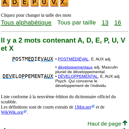
Cliquez pour changer la taille des mots
Tous alphabétique
Tous par taille
13
16
Il y a 2 mots contenant A, D, E, P, U, V
et X
P
OSTM
ED
IE
VAUX
•
POSTMÉDIÉVAL,
E, AUX adj.
•
développementaux
adj. Masculin
pluriel de développemental.
DEV
ELO
P
PEMENT
AUX
•
DÉVELOPPEMENTAL,
E, AUX adj.
Psych. Qui concerne le
développement de l’individu.
Liste conforme à la neuvième édition du dictionnaire officiel du
scrabble.
Les définitions sont de courts extraits de
1Mot.net
et de
WikWik.org
.
Haut de page