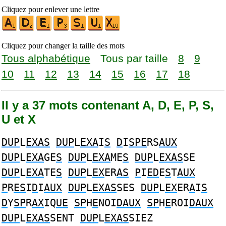
Cliquez pour enlever une lettre
Cliquez pour changer la taille des mots
Tous alphabétique
Tous par taille
8
9
10
11
12
13
14
15
16
17
18
Il y a 37 mots contenant A, D, E, P, S,
U et X
DUP
L
EXAS
DUP
L
EXA
I
S
D
I
SPE
RS
AUX
DUP
L
EXA
GE
S
DUP
L
EXA
ME
S
DUP
L
EXAS
SE
DUP
L
EXA
TE
S
DUP
L
EX
ER
AS
P
I
ED
E
S
T
AUX
P
R
ES
I
D
I
AUX
DUP
L
EXAS
SES
DUP
L
EX
ER
A
I
S
D
Y
SP
R
AX
IQ
UE
SP
H
E
NOI
DAUX
SP
H
E
ROI
DAUX
DUP
L
EXAS
SENT
DUP
L
EXAS
SIEZ