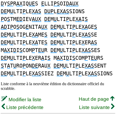
D
Y
SP
R
AX
IQ
UE
S
E
LLI
PS
OI
DAUX
DE
M
U
LTI
P
LE
XAS
DUP
L
EXAS
SIONS
P
O
S
TM
ED
IEV
AUX
DE
M
U
LTI
P
LE
XA
I
S
AD
I
P
O
S
OG
E
NITA
UX
DE
M
U
LTI
P
LE
XA
GE
S
DE
M
U
LTI
P
LE
XA
ME
S
DE
M
U
LTI
P
LE
XAS
SE
DE
M
U
LTI
P
LE
XA
TE
S
DE
M
U
LTI
P
LE
X
ER
AS
M
AX
I
D
I
S
COM
P
T
EU
R
DE
M
U
LTI
P
LE
XAS
SES
DE
M
U
LTI
P
LE
X
ER
A
I
S
M
AX
I
D
I
S
COM
P
T
EU
RS
S
T
A
T
U
RO
P
ON
DE
RAU
X
DE
M
U
LTI
P
LE
XAS
SENT
DE
M
U
LTI
P
LE
XAS
SIEZ
DE
M
U
LTI
P
LE
XAS
SIONS
Liste conforme à la neuvième édition du dictionnaire officiel du
scrabble.
Haut de page
Modifier la liste
Liste précédente
Liste suivante