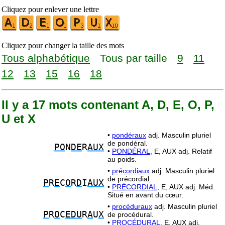
Cliquez pour enlever une lettre
Cliquez pour changer la taille des mots
Tous alphabétique
Tous par taille
9
11
12
13
15
16
18
Il y a 17 mots contenant A, D, E, O, P,
U et X
•
pondéraux
adj. Masculin pluriel
de pondéral.
PO
N
DE
R
AUX
•
PONDÉRAL,
E, AUX adj. Relatif
au poids.
•
précordiaux
adj. Masculin pluriel
de précordial.
P
R
E
C
O
R
D
I
AUX
•
PRÉCORDIAL,
E, AUX adj. Méd.
Situé en avant du cœur.
•
procéduraux
adj. Masculin pluriel
P
R
O
C
EDU
R
A
U
X
de procédural.
•
PROCÉDURAL,
E, AUX adj.