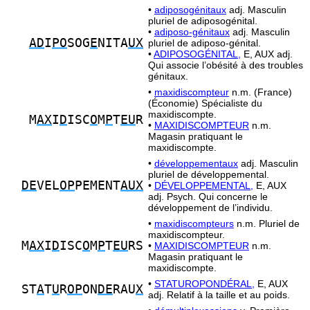
•
adiposogénitaux
adj. Masculin
pluriel de adiposogénital.
•
adiposo-génitaux
adj. Masculin
AD
I
PO
SOG
E
NITA
UX
pluriel de adiposo-génital.
•
ADIPOSOGÉNITAL,
E, AUX adj.
Qui associe l’obésité à des troubles
génitaux.
•
maxidiscompteur
n.m. (France)
(Économie) Spécialiste du
maxidiscompte.
M
AX
I
D
ISC
O
M
P
T
EU
R
•
MAXIDISCOMPTEUR
n.m.
Magasin pratiquant le
maxidiscompte.
•
développementaux
adj. Masculin
pluriel de développemental.
DE
VEL
OP
PEMENT
AUX
•
DÉVELOPPEMENTAL,
E, AUX
adj. Psych. Qui concerne le
développement de l’individu.
•
maxidiscompteurs
n.m. Pluriel de
maxidiscompteur.
M
AX
I
D
ISC
O
M
P
T
EU
RS
•
MAXIDISCOMPTEUR
n.m.
Magasin pratiquant le
maxidiscompte.
•
STATUROPONDÉRAL,
E, AUX
ST
A
T
U
R
OP
ON
DE
RAU
X
adj. Relatif à la taille et au poids.