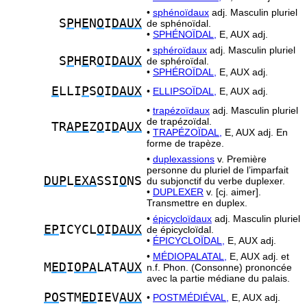
•
sphénoïdaux
adj. Masculin pluriel
S
P
H
E
N
O
I
DAUX
de sphénoïdal.
•
SPHÉNOÏDAL,
E, AUX adj.
•
sphéroïdaux
adj. Masculin pluriel
S
P
H
E
R
O
I
DAUX
de sphéroïdal.
•
SPHÉROÏDAL,
E, AUX adj.
E
LLI
P
S
O
I
DAUX
•
ELLIPSOÏDAL,
E, AUX adj.
•
trapézoïdaux
adj. Masculin pluriel
de trapézoïdal.
TR
APE
Z
O
I
D
A
UX
•
TRAPÉZOÏDAL,
E, AUX adj. En
forme de trapèze.
•
duplexassions
v. Première
personne du pluriel de l’imparfait
DUP
L
EXA
SSI
O
NS
du subjonctif du verbe duplexer.
•
DUPLEXER
v. [cj. aimer].
Transmettre en duplex.
•
épicycloïdaux
adj. Masculin pluriel
EP
ICYCL
O
I
DAUX
de épicycloïdal.
•
ÉPICYCLOÏDAL,
E, AUX adj.
•
MÉDIOPALATAL,
E, AUX adj. et
M
ED
I
OPA
LATA
UX
n.f. Phon. (Consonne) prononcée
avec la partie médiane du palais.
PO
STM
ED
IEV
AUX
•
POSTMÉDIÉVAL,
E, AUX adj.