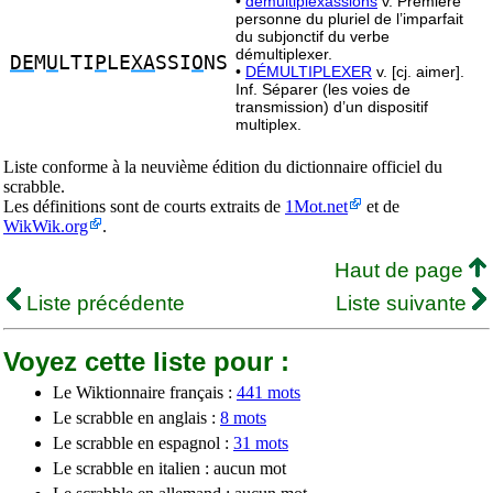
•
démultiplexassions
v. Première
personne du pluriel de l’imparfait
du subjonctif du verbe
démultiplexer.
DE
M
U
LTI
P
LE
XA
SSI
O
NS
•
DÉMULTIPLEXER
v. [cj. aimer].
Inf. Séparer (les voies de
transmission) d’un dispositif
multiplex.
Liste conforme à la neuvième édition du dictionnaire officiel du
scrabble.
Les définitions sont de courts extraits de
1Mot.net
et de
WikWik.org
.
Haut de page
Liste précédente
Liste suivante
Voyez cette liste pour :
Le Wiktionnaire français :
441 mots
Le scrabble en anglais :
8 mots
Le scrabble en espagnol :
31 mots
Le scrabble en italien : aucun mot