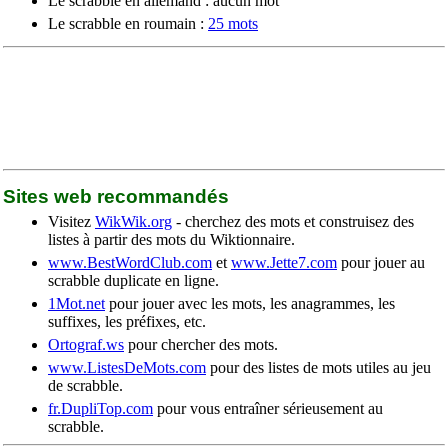
Le scrabble en allemand : aucun mot
Le scrabble en roumain :
25 mots
Sites web recommandés
Visitez
WikWik.org
- cherchez des mots et construisez des
listes à partir des mots du Wiktionnaire.
www.BestWordClub.com
et
www.Jette7.com
pour jouer au
scrabble duplicate en ligne.
1Mot.net
pour jouer avec les mots, les anagrammes, les
suffixes, les préfixes, etc.
Ortograf.ws
pour chercher des mots.
www.ListesDeMots.com
pour des listes de mots utiles au jeu
de scrabble.
fr.DupliTop.com
pour vous entraîner sérieusement au
scrabble.