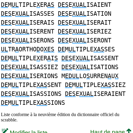
DE
M
UL
TIPLE
X
ER
AS
DES
E
XUAL
ISAIENT
DES
E
XUAL
ISASSES
DES
E
XUAL
ISATION
DES
E
XUAL
ISERAIS
DES
E
XUAL
ISERAIT
DES
E
XUAL
ISERENT
DES
E
XUAL
ISERIEZ
DES
E
XUAL
ISERONS
DES
E
XUAL
ISERONT
UL
TR
A
ORTHO
D
O
XES
DE
M
UL
TIPLE
XAS
SES
DE
M
UL
TIPLE
X
ER
A
I
S
DES
E
XUAL
ISASSENT
DES
E
XUAL
ISASSIEZ
DES
E
XUAL
ISATIONS
DES
E
XUAL
ISERIONS M
EDUL
LO
S
URREN
A
U
X
DE
M
UL
TIPLE
XAS
SENT
DE
M
UL
TIPLE
XAS
SIEZ
DES
E
XUAL
ISASSIONS
DES
E
XUAL
ISERAIENT
DE
M
UL
TIPLE
XAS
SIONS
Liste conforme à la neuvième édition du dictionnaire officiel du
scrabble.
Haut de page
Modifier la liste