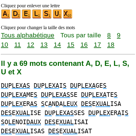
Cliquez pour enlever une lettre
Cliquez pour changer la taille des mots
Tous alphabétique
Tous par taille
8
9
10
11
12
13
14
15
16
17
18
Il y a 69 mots contenant A, D, E, L, S,
U et X
DU
P
LEXAS
DU
P
LEXA
I
S
DU
P
LEXA
GE
S
DU
P
LEXA
ME
S
DU
P
LEXAS
SE
DU
P
LEXA
TE
S
DU
P
LEX
ER
AS
S
C
A
N
D
A
LEUX
DES
E
XUAL
ISA
DES
E
XUAL
ISE
DU
P
LEXAS
SES
DU
P
LEX
ER
A
I
S
S
O
LE
NOI
DAUX
DES
E
XUAL
ISAI
DES
E
XUAL
ISAS
DES
E
XUAL
ISAT