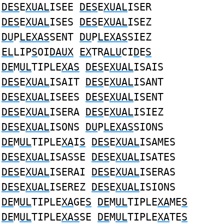
DES
E
XUAL
ISEE
DES
E
XUAL
ISER
DES
E
XUAL
ISES
DES
E
XUAL
ISEZ
DU
P
LEXAS
SENT
DU
P
LEXAS
SIEZ
EL
LIP
S
OI
DAUX
EX
TR
ALU
CI
D
E
S
DE
M
UL
TIPLE
XAS
DES
E
XUAL
ISAIS
DES
E
XUAL
ISAIT
DES
E
XUAL
ISANT
DES
E
XUAL
ISEES
DES
E
XUAL
ISENT
DES
E
XUAL
ISERA
DES
E
XUAL
ISIEZ
DES
E
XUAL
ISONS
DU
P
LEXAS
SIONS
DE
M
UL
TIPLE
XA
I
S
DES
E
XUAL
ISAMES
DES
E
XUAL
ISASSE
DES
E
XUAL
ISATES
DES
E
XUAL
ISERAI
DES
E
XUAL
ISERAS
DES
E
XUAL
ISEREZ
DES
E
XUAL
ISIONS
DE
M
UL
TIPLE
XA
GE
S
DE
M
UL
TIPLE
XA
ME
S
DE
M
UL
TIPLE
XAS
SE
DE
M
UL
TIPLE
XA
TE
S