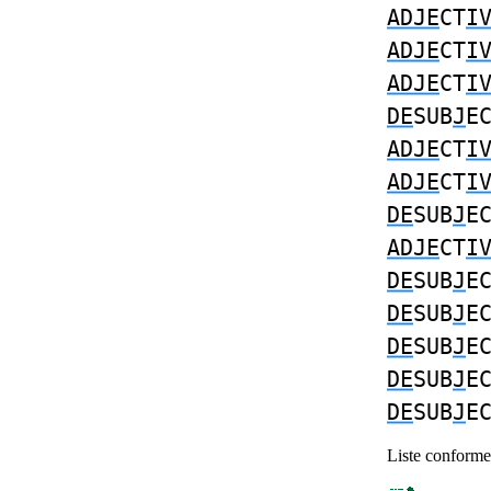
ADJE
CT
I
ADJE
CT
I
ADJE
CT
I
DE
SUB
J
E
ADJE
CT
I
ADJE
CT
I
DE
SUB
J
E
ADJE
CT
I
DE
SUB
J
E
DE
SUB
J
E
DE
SUB
J
E
DE
SUB
J
E
DE
SUB
J
E
Liste conforme 