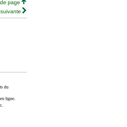
 de page
 suivante
ts du
en ligne.
c.