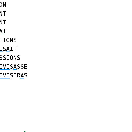
ON
NT
NT
A
T
TIONS
I
S
A
IT
SSIONS
IVI
S
A
SSE
IVI
SER
A
S