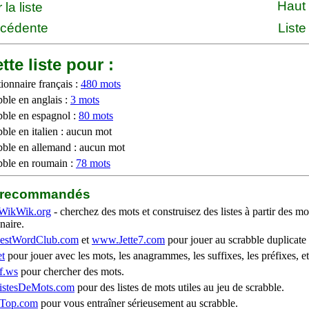
Haut
la liste
écédente
Liste
tte liste pour :
ionnaire français :
480 mots
bble en anglais :
3 mots
bble en espagnol :
80 mots
ble en italien : aucun mot
bble en allemand : aucun mot
bble en roumain :
78 mots
b recommandés
WikWik.org
- cherchez des mots et construisez des listes à partir des mo
naire.
stWordClub.com
et
www.Jette7.com
pour jouer au scrabble duplicate 
t
pour jouer avec les mots, les anagrammes, les suffixes, les préfixes, et
f.ws
pour chercher des mots.
stesDeMots.com
pour des listes de mots utiles au jeu de scrabble.
iTop.com
pour vous entraîner sérieusement au scrabble.