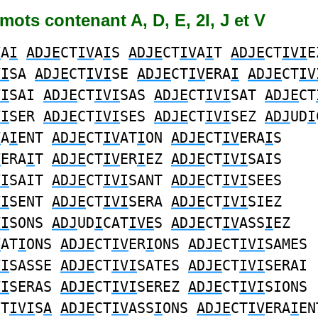
8 mots contenant A, D, E, 2I, J et V
V
A
I
ADJE
CT
IV
A
I
S
ADJE
CT
IV
A
I
T
ADJE
CT
IVI
E
VI
SA
ADJE
CT
IVI
SE
ADJE
CT
IV
ERA
I
ADJE
CT
IV
VI
SAI
ADJE
CT
IVI
SAS
ADJE
CT
IVI
SAT
ADJE
CT
VI
SER
ADJE
CT
IVI
SES
ADJE
CT
IVI
SEZ
ADJ
UD
I
V
A
I
ENT
ADJE
CT
IV
AT
I
ON
ADJE
CT
IV
ERA
I
S
V
ERA
I
T
ADJE
CT
IV
ER
I
EZ
ADJE
CT
IVI
SAIS
VI
SAIT
ADJE
CT
IVI
SANT
ADJE
CT
IVI
SEES
VI
SENT
ADJE
CT
IVI
SERA
ADJE
CT
IVI
SIEZ
VI
SONS
ADJ
UD
I
CAT
IVE
S
ADJE
CT
IV
ASS
I
EZ
V
AT
I
ONS
ADJE
CT
IV
ER
I
ONS
ADJE
CT
IVI
SAMES
VI
SASSE
ADJE
CT
IVI
SATES
ADJE
CT
IVI
SERAI
VI
SERAS
ADJE
CT
IVI
SEREZ
ADJE
CT
IVI
SIONS
CT
IVI
S
A
ADJE
CT
IV
ASS
I
ONS
ADJE
CT
IV
ERA
I
EN