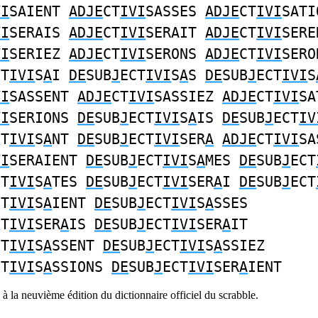
VI
SAIENT
ADJE
CT
IVI
SASSES
ADJE
CT
IVI
SATI
VI
SERAIS
ADJE
CT
IVI
SERAIT
ADJE
CT
IVI
SERE
VI
SERIEZ
ADJE
CT
IVI
SERONS
ADJE
CT
IVI
SERO
CT
IVI
S
A
I
DE
SUB
J
ECT
IVI
S
A
S
DE
SUB
J
ECT
IVI
S
VI
SASSENT
ADJE
CT
IVI
SASSIEZ
ADJE
CT
IVI
SA
VI
SERIONS
DE
SUB
J
ECT
IVI
S
A
IS
DE
SUB
J
ECT
IV
CT
IVI
S
A
NT
DE
SUB
J
ECT
IVI
SER
A
ADJE
CT
IVI
SA
VI
SERAIENT
DE
SUB
J
ECT
IVI
S
A
MES
DE
SUB
J
ECT
CT
IVI
S
A
TES
DE
SUB
J
ECT
IVI
SER
A
I
DE
SUB
J
ECT
CT
IVI
S
A
IENT
DE
SUB
J
ECT
IVI
S
A
SSES
CT
IVI
SER
A
IS
DE
SUB
J
ECT
IVI
SER
A
IT
CT
IVI
S
A
SSENT
DE
SUB
J
ECT
IVI
S
A
SSIEZ
CT
IVI
S
A
SSIONS
DE
SUB
J
ECT
IVI
SER
A
IENT
à la neuvième édition du dictionnaire officiel du scrabble.