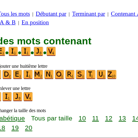
Tous les mots
Débutant par
Terminant par
Contenant
|
|
|
 A & B
En position
|
 des mots contenant
•
•
•
•
outer une huitième lettre
lever une lettre
anger la taille des mots
abétique
Tous par taille
10
11
12
13
1
18
19
20