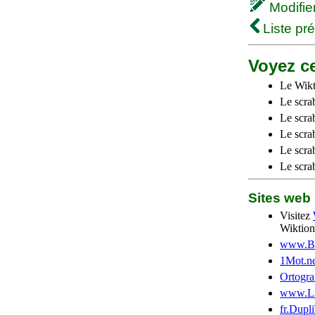
Modifier 
Liste pr
Voyez ce
Le Wikt
Le scra
Le scra
Le scrab
Le scra
Le scra
Sites we
Visitez
Wiktion
www.Be
1Mot.ne
Ortogra
www.Li
fr.Dupl