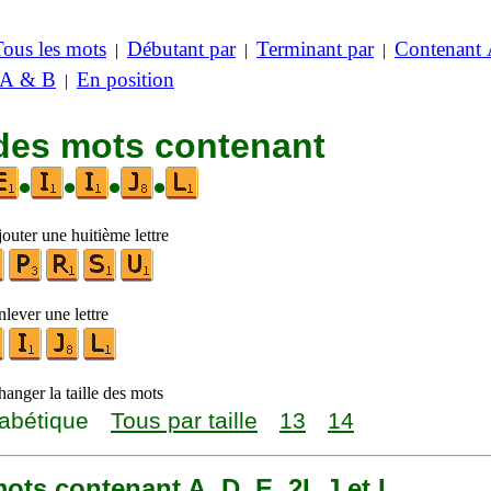
Tous les mots
Débutant par
Terminant par
Contenant
|
|
|
 A & B
En position
|
 des mots contenant
•
•
•
•
outer une huitième lettre
lever une lettre
anger la taille des mots
abétique
Tous par taille
13
14
 mots contenant A, D, E, 2I, J et L