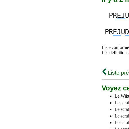
PR
EJ
U
PR
EJ
U
D
Liste conforme 
Les définitions
Liste pr
Voyez ce
Le Wikt
Le scra
Le scra
Le scrab
Le scra