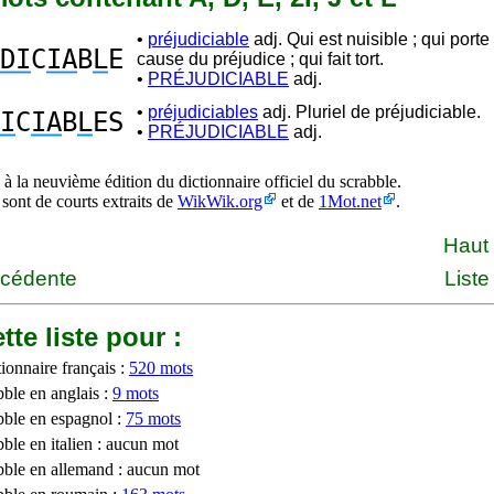
•
préjudiciable
adj. Qui est nuisible ; qui porte
DI
C
IA
B
L
E
cause du préjudice ; qui fait tort.
•
PRÉJUDICIABLE
adj.
•
préjudiciables
adj. Pluriel de préjudiciable.
I
C
IA
B
L
ES
•
PRÉJUDICIABLE
adj.
à la neuvième édition du dictionnaire officiel du scrabble.
 sont de courts extraits de
WikWik.org
et de
1Mot.net
.
Haut
écédente
Liste
tte liste pour :
ionnaire français :
520 mots
bble en anglais :
9 mots
bble en espagnol :
75 mots
ble en italien : aucun mot
bble en allemand : aucun mot