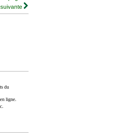
 suivante
ts du
en ligne.
c.