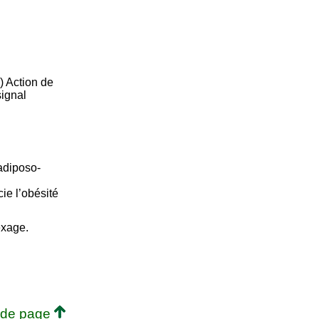
 Action de
signal
 adiposo-
ie l’obésité
exage.
 de page