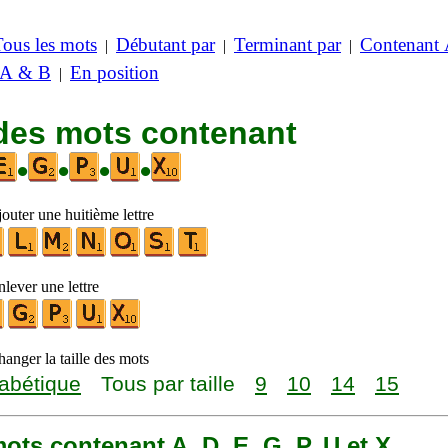
Tous les mots
Débutant par
Terminant par
Contenant
|
|
|
 A & B
En position
|
 des mots contenant
•
•
•
•
outer une huitième lettre
lever une lettre
anger la taille des mots
abétique
Tous par taille
9
10
14
15
 mots contenant A, D, E, G, P, U et X