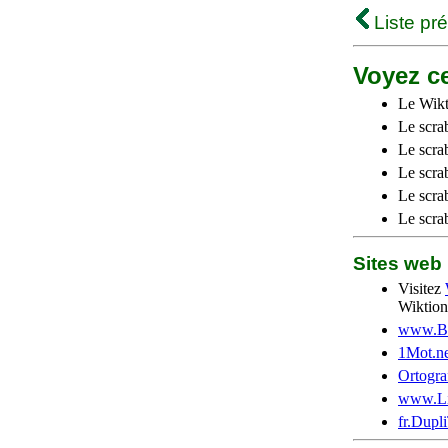
Liste pr
Voyez ce
Le Wikt
Le scra
Le scra
Le scrab
Le scra
Le scra
Sites we
Visitez
Wiktion
www.Be
1Mot.ne
Ortogra
www.Li
fr.Dupl