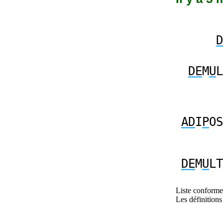
D
DE
M
U
L
AD
I
P
OS
DE
M
U
LT
Liste conforme 
Les définitions