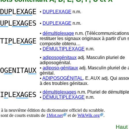
DUP
L
EXAG
E
•
DUPLEXAGE
n.m.
UP
L
EXAG
ES
•
DUPLEXAGE
n.m.
•
démultiplexage
n.m. (Télécommunications)
restituer les signaux originaux à partir d’un 
TI
P
LE
XAG
E
composite obtenu…
•
DÉMULTIPLEXAGE
n.m.
•
adiposogénitaux
adj. Masculin pluriel de
adiposogénital.
•
adiposo-génitaux
adj. Masculin pluriel de
O
GE
NITA
UX
génital.
•
ADIPOSOGÉNITAL,
E, AUX adj. Qui assoc
à des troubles génitaux.
•
démultiplexages
n.m. Pluriel de démultipl
I
P
LE
XAG
ES
•
DÉMULTIPLEXAGE
n.m.
à la neuvième édition du dictionnaire officiel du scrabble.
 sont de courts extraits de
1Mot.net
et de
WikWik.org
.
Haut