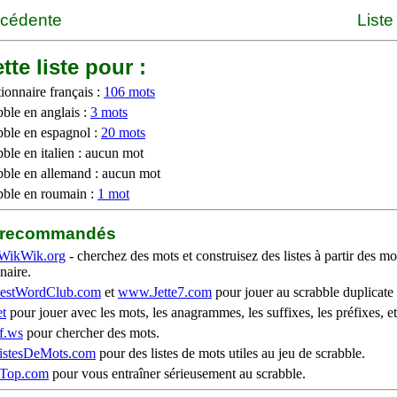
écédente
Liste
tte liste pour :
ionnaire français :
106 mots
bble en anglais :
3 mots
bble en espagnol :
20 mots
ble en italien : aucun mot
bble en allemand : aucun mot
bble en roumain :
1 mot
b recommandés
WikWik.org
- cherchez des mots et construisez des listes à partir des mo
naire.
stWordClub.com
et
www.Jette7.com
pour jouer au scrabble duplicate 
t
pour jouer avec les mots, les anagrammes, les suffixes, les préfixes, et
f.ws
pour chercher des mots.
stesDeMots.com
pour des listes de mots utiles au jeu de scrabble.
iTop.com
pour vous entraîner sérieusement au scrabble.