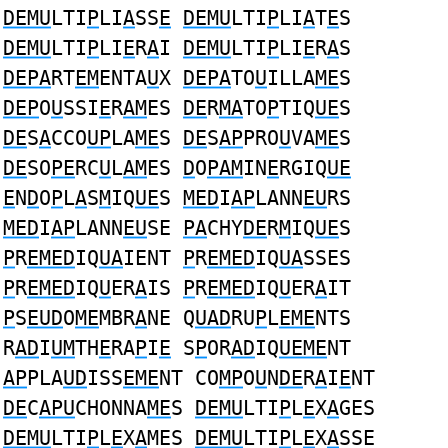
DEMU
LTI
P
LI
A
SS
E
DEMU
LTI
P
LI
A
T
E
S
DEMU
LTI
P
LI
E
R
A
I
DEMU
LTI
P
LI
E
R
A
S
DEPA
RT
EM
ENTA
U
X
DEPA
TO
U
ILLA
ME
S
DEP
O
U
SSI
E
R
AM
ES
DE
R
MA
TO
P
TIQ
UE
S
DE
S
A
CCO
UP
LA
ME
S
DE
S
AP
PRO
U
VA
ME
S
DE
SO
PE
RC
U
L
AM
ES
D
O
PAM
IN
E
RGIQ
UE
E
N
D
O
P
L
A
S
M
IQ
UE
S
MED
I
AP
LANN
EU
RS
MED
I
AP
LANN
EU
SE
PA
CHY
DE
R
M
IQ
UE
S
P
R
EMED
IQ
UA
IENT
P
R
EMED
IQ
UA
SSES
P
R
EMED
IQ
U
ER
A
IS
P
R
EMED
IQ
U
ER
A
IT
P
S
EUD
O
ME
MBR
A
NE Q
UAD
RU
P
L
EME
NTS
R
AD
I
UM
TH
E
RA
P
I
E
S
P
OR
AD
IQ
UEME
NT
AP
PLA
UD
ISS
EME
NT CO
MP
O
U
N
DE
R
A
I
E
NT
DE
C
APU
CHONNA
ME
S
DEMU
LTI
P
L
E
X
A
GES
DEMU
LTI
P
L
E
X
A
MES
DEMU
LTI
P
L
E
X
A
SSE