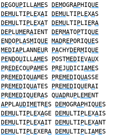
DE
GO
UP
ILL
AME
S
DEM
OGR
AP
HIQ
UE
DEMU
LTI
P
L
E
X
A
I
DEMU
LTI
P
L
E
X
A
S
DEMU
LTI
P
L
E
X
A
T
DEMU
LTI
P
LI
E
R
A
DEP
L
UME
R
A
IENT
DE
R
MA
TO
P
TIQ
UE
E
N
D
O
P
L
A
S
M
IQ
UE
MAD
R
EP
ORIQ
UE
S
MED
I
AP
LANN
EU
R
PA
CHY
DE
R
M
IQ
UE
PE
N
D
O
U
ILL
AME
S
P
OST
MED
I
E
V
AU
X
P
R
EDE
CO
U
P
AM
ES
P
R
E
J
UD
ICI
AME
S
P
R
EMED
IQ
UA
MES
P
R
EMED
IQ
UA
SSE
P
R
EMED
IQ
UA
TES
P
R
EMED
IQ
U
ER
A
I
P
R
EMED
IQ
U
ER
A
S Q
UAD
RU
P
L
EME
NT
AP
PLA
UD
I
ME
TR
E
S
DEM
OGR
AP
HIQ
UE
S
DEMU
LTI
P
L
E
X
A
GE
DEMU
LTI
P
L
E
X
A
IS
DEMU
LTI
P
L
E
X
A
IT
DEMU
LTI
P
L
E
X
A
NT
DEMU
LTI
P
L
E
XER
A
DEMU
LTI
P
LI
A
M
E
S