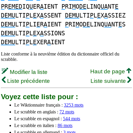
P
R
EMED
IQ
U
ER
A
IENT
P
RI
M
O
DE
LINQ
UA
NT
E
DEMU
LTI
P
L
E
X
A
SSENT
DEMU
LTI
P
L
E
X
A
SSIEZ
DEMU
LTI
P
LI
E
R
A
IENT
P
RI
M
O
DE
LINQ
UA
NT
E
S
DEMU
LTI
P
L
E
X
A
SSIONS
DEMU
LTI
P
L
E
XER
A
IENT
Liste conforme à la neuvième édition du dictionnaire officiel du
scrabble.
Haut de page
Modifier la liste
Liste précédente
Liste suivante
Voyez cette liste pour :
Le Wiktionnaire français :
3253 mots
Le scrabble en anglais :
72 mots
Le scrabble en espagnol :
544 mots
Le scrabble en italien :
86 mots
Le scrabble en allemand :
3 mots