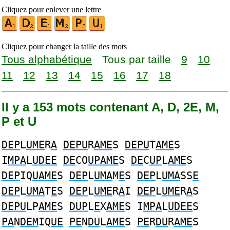
Cliquez pour enlever une lettre
Cliquez pour changer la taille des mots
Tous alphabétique
Tous par taille
9
10
11
12
13
14
15
16
17
18
Il y a 153 mots contenant A, D, 2E, M,
P et U
DEP
L
UME
R
A
DEPU
R
AME
S
DEPU
T
AME
S
I
MPA
L
UDEE
DE
CO
UPAME
S
DE
C
UP
L
AME
S
DEP
IQ
UAME
S
DEP
L
UMA
M
E
S
DEP
L
UMA
SS
E
DEP
L
UMA
T
E
S
DEP
L
UME
R
A
I
DEP
L
UME
R
A
S
DEPU
LP
AME
S
DUP
L
E
X
AME
S I
MPA
L
UDEE
S
PA
N
DEM
IQ
UE
PE
N
DU
L
AME
S
PE
R
DU
R
AME
S