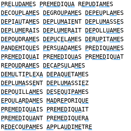
P
R
E
L
UDAME
S
P
R
EMED
IQ
UA
R
EPUD
I
AME
S
DE
CO
UP
L
AME
S
DE
GRO
UPAME
S
DEPEU
PL
AM
ES
DEP
I
AU
TA
ME
S
DEP
L
UMA
I
E
NT
DEP
L
UMA
SS
E
S
DEP
L
UME
R
A
IS
DEP
L
UME
R
A
IT
DEP
OLL
UAME
S
DEP
O
U
DR
AME
S
DEPU
C
E
L
AM
ES
DE
R
UP
IT
AME
S
PA
N
DEM
IQ
UE
S
PE
RS
UAD
A
ME
S
P
R
ED
IQ
UAME
S
P
R
EMED
IQ
UA
I
P
R
EMED
IQ
UA
S
P
R
EMED
IQ
UA
T
R
EP
O
UD
R
AME
S
DE
C
AP
S
U
LA
ME
S
DEMU
LTI
P
L
E
X
A
DEPA
Q
UE
TA
M
ES
DEP
L
UMA
SS
E
NT
DEP
L
UMA
SSI
E
Z
DEP
O
U
ILL
AME
S
DE
S
E
Q
U
I
PAM
ES
EP
O
U
L
A
R
D
A
ME
S
MAD
R
EP
ORIQ
UE
P
R
EMED
IQ
UA
IS
P
R
EMED
IQ
UA
IT
P
R
EMED
IQ
UA
NT
P
R
EMED
IQ
U
ER
A
R
EDE
CO
UPAM
ES
AP
PLA
UD
I
ME
TR
E