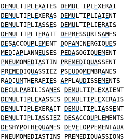
DEMU
LTI
P
L
E
X
A
TES
DEMU
LTI
P
L
E
XER
A
I
DEMU
LTI
P
L
E
XER
A
S
DEMU
LTI
P
LI
A
I
E
NT
DEMU
LTI
P
LI
A
SS
E
S
DEMU
LTI
P
LI
E
R
A
IS
DEMU
LTI
P
LI
E
R
A
IT
DEP
R
E
SS
U
RIS
AM
ES
DE
S
A
CCO
UP
L
EM
ENT
D
O
PAM
IN
E
RGIQ
UE
S
MED
I
AP
LANN
EU
SES
PEDA
GOGIQ
UEM
ENT
P
N
EUM
OM
ED
I
A
STIN
P
R
EMED
IQ
UA
SSENT
P
R
EMED
IQ
UA
SSIEZ
P
S
EUD
O
ME
MBR
A
NES
R
AD
I
UM
TH
E
RA
P
I
E
S
AP
PLA
UD
ISS
EME
NTS
DE
C
U
L
PA
BILISA
ME
S
DEMU
LTI
P
L
E
X
A
IENT
DEMU
LTI
P
L
E
X
A
SSES
DEMU
LTI
P
L
E
XER
A
IS
DEMU
LTI
P
L
E
XER
A
IT
DEMU
LTI
P
LI
A
SS
E
NT
DEMU
LTI
P
LI
A
SSI
E
Z
DE
S
A
CCO
UP
L
EM
ENTS
DE
SHY
P
OTH
E
Q
UAM
ES
DE
V
E
LO
P
PE
M
ENT
AU
X
P
N
EUM
OM
ED
I
A
STINS
P
R
EMED
IQ
UA
SSIONS