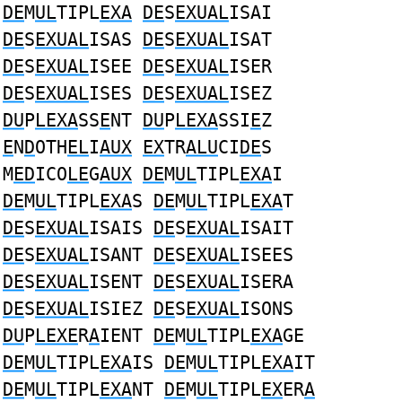
DE
M
UL
TIPL
EXA
DE
S
EXUAL
ISAI
DE
S
EXUAL
ISAS
DE
S
EXUAL
ISAT
DE
S
EXUAL
ISEE
DE
S
EXUAL
ISER
DE
S
EXUAL
ISES
DE
S
EXUAL
ISEZ
DU
P
LEXA
SS
E
NT
DU
P
LEXA
SSI
E
Z
E
N
D
OTH
EL
I
AUX
EX
TR
ALU
CI
DE
S
M
ED
ICO
LE
G
AUX
DE
M
UL
TIPL
EXA
I
DE
M
UL
TIPL
EXA
S
DE
M
UL
TIPL
EXA
T
DE
S
EXUAL
ISAIS
DE
S
EXUAL
ISAIT
DE
S
EXUAL
ISANT
DE
S
EXUAL
ISEES
DE
S
EXUAL
ISENT
DE
S
EXUAL
ISERA
DE
S
EXUAL
ISIEZ
DE
S
EXUAL
ISONS
DU
P
LEXE
R
A
IENT
DE
M
UL
TIPL
EXA
GE
DE
M
UL
TIPL
EXA
IS
DE
M
UL
TIPL
EXA
IT
DE
M
UL
TIPL
EXA
NT
DE
M
UL
TIPL
EX
ER
A