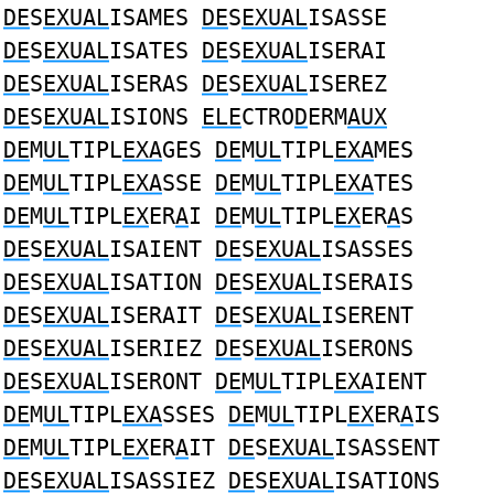
DE
S
EXUAL
ISAMES
DE
S
EXUAL
ISASSE
DE
S
EXUAL
ISATES
DE
S
EXUAL
ISERAI
DE
S
EXUAL
ISERAS
DE
S
EXUAL
ISEREZ
DE
S
EXUAL
ISIONS
ELE
CTRO
D
ERM
AUX
DE
M
UL
TIPL
EXA
GES
DE
M
UL
TIPL
EXA
MES
DE
M
UL
TIPL
EXA
SSE
DE
M
UL
TIPL
EXA
TES
DE
M
UL
TIPL
EX
ER
A
I
DE
M
UL
TIPL
EX
ER
A
S
DE
S
EXUAL
ISAIENT
DE
S
EXUAL
ISASSES
DE
S
EXUAL
ISATION
DE
S
EXUAL
ISERAIS
DE
S
EXUAL
ISERAIT
DE
S
EXUAL
ISERENT
DE
S
EXUAL
ISERIEZ
DE
S
EXUAL
ISERONS
DE
S
EXUAL
ISERONT
DE
M
UL
TIPL
EXA
IENT
DE
M
UL
TIPL
EXA
SSES
DE
M
UL
TIPL
EX
ER
A
IS
DE
M
UL
TIPL
EX
ER
A
IT
DE
S
EXUAL
ISASSENT
DE
S
EXUAL
ISASSIEZ
DE
S
EXUAL
ISATIONS