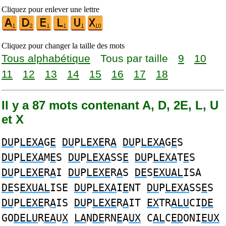
Cliquez pour enlever une lettre
Cliquez pour changer la taille des mots
Tous alphabétique
Tous par taille
9
10
11
12
13
14
15
16
17
18
Il y a 87 mots contenant A, D, 2E, L, U
et X
DU
P
LEXA
G
E
DU
P
LEXE
R
A
DU
P
LEXA
G
E
S
DU
P
LEXA
M
E
S
DU
P
LEXA
SS
E
DU
P
LEXA
T
E
S
DU
P
LEXE
R
A
I
DU
P
LEXE
R
A
S
DE
S
EXUAL
ISA
DE
S
EXUAL
ISE
DU
P
LEXA
I
E
NT
DU
P
LEXA
SS
E
S
DU
P
LEXE
R
A
IS
DU
P
LEXE
R
A
IT
EX
TR
ALU
CI
DE
GO
DELU
R
EA
U
X
LA
N
DE
RN
E
A
UX
C
AL
C
ED
ONI
EUX