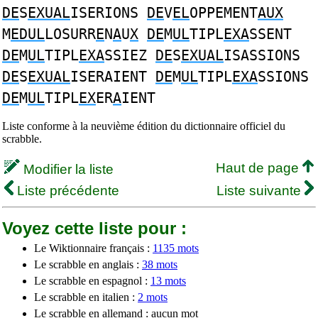
DE
S
EXUAL
ISERIONS
DE
V
EL
OPPEMENT
AUX
M
EDUL
LOSURR
E
N
A
U
X
DE
M
UL
TIPL
EXA
SSENT
DE
M
UL
TIPL
EXA
SSIEZ
DE
S
EXUAL
ISASSIONS
DE
S
EXUAL
ISERAIENT
DE
M
UL
TIPL
EXA
SSIONS
DE
M
UL
TIPL
EX
ER
A
IENT
Liste conforme à la neuvième édition du dictionnaire officiel du
scrabble.
Haut de page
Modifier la liste
Liste précédente
Liste suivante
Voyez cette liste pour :
Le Wiktionnaire français :
1135 mots
Le scrabble en anglais :
38 mots
Le scrabble en espagnol :
13 mots
Le scrabble en italien :
2 mots
Le scrabble en allemand : aucun mot