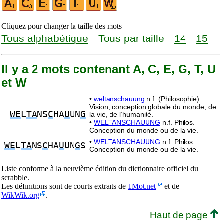
Cliquez pour changer la taille des mots
Tous alphabétique
Tous par taille
14
15
Il y a 2 mots contenant A, C, E, G, T, U
et W
•
weltanschauung
n.f. (Philosophie)
Vision, conception globale du monde, de
WE
L
TA
NS
C
HA
U
UN
G
la vie, de l’humanité.
•
WELTANSCHAUUNG
n.f. Philos.
Conception du monde ou de la vie.
•
WELTANSCHAUUNG
n.f. Philos.
WE
L
TA
NS
C
HA
U
UN
G
S
Conception du monde ou de la vie.
Liste conforme à la neuvième édition du dictionnaire officiel du
scrabble.
Les définitions sont de courts extraits de
1Mot.net
et de
WikWik.org
.
Haut de page