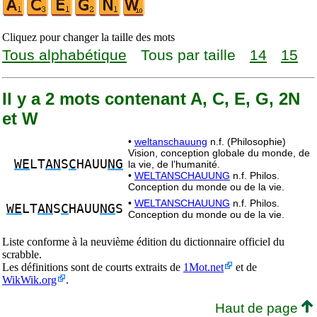
Cliquez pour changer la taille des mots
Tous alphabétique
Tous par taille
14
15
Il y a 2 mots contenant A, C, E, G, 2N
et W
•
weltanschauung
n.f. (Philosophie)
Vision, conception globale du monde, de
WE
LT
AN
S
C
HAUU
NG
la vie, de l’humanité.
•
WELTANSCHAUUNG
n.f. Philos.
Conception du monde ou de la vie.
•
WELTANSCHAUUNG
n.f. Philos.
WE
LT
AN
S
C
HAUU
NG
S
Conception du monde ou de la vie.
Liste conforme à la neuvième édition du dictionnaire officiel du
scrabble.
Les définitions sont de courts extraits de
1Mot.net
et de
WikWik.org
.
Haut de page