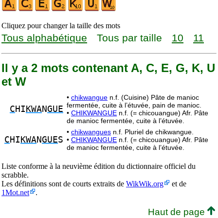
Cliquez pour changer la taille des mots
Tous alphabétique
Tous par taille
10
11
Il y a 2 mots contenant A, C, E, G, K, U
et W
•
chikwangue
n.f. (Cuisine) Pâte de manioc
fermentée, cuite à l’étuvée, pain de manioc.
C
HI
KWA
N
GUE
•
CHIKWANGUE
n.f. (= chicouangue) Afr. Pâte
de manioc fermentée, cuite à l’étuvée.
•
chikwangues
n.f. Pluriel de chikwangue.
C
HI
KWA
N
GUE
S
•
CHIKWANGUE
n.f. (= chicouangue) Afr. Pâte
de manioc fermentée, cuite à l’étuvée.
Liste conforme à la neuvième édition du dictionnaire officiel du
scrabble.
Les définitions sont de courts extraits de
WikWik.org
et de
1Mot.net
.
Haut de page