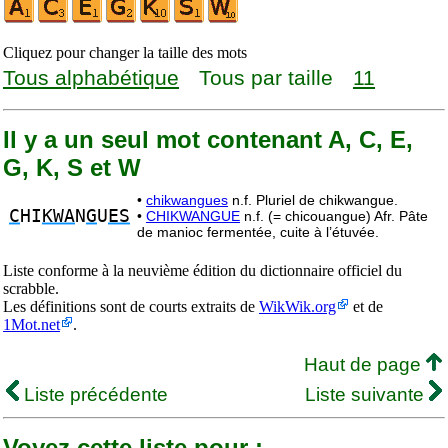
Cliquez pour changer la taille des mots
Tous alphabétique
Tous par taille
11
Il y a un seul mot contenant A, C, E,
G, K, S et W
•
chikwangues
n.f. Pluriel de chikwangue.
C
HI
KWA
N
G
U
ES
•
CHIKWANGUE
n.f. (= chicouangue) Afr. Pâte
de manioc fermentée, cuite à l’étuvée.
Liste conforme à la neuvième édition du dictionnaire officiel du
scrabble.
Les définitions sont de courts extraits de
WikWik.org
et de
1Mot.net
.
Haut de page
Liste précédente
Liste suivante
Voyez cette liste pour :