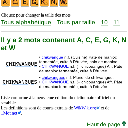
Cliquez pour changer la taille des mots
Tous alphabétique
Tous par taille
10
11
Il y a 2 mots contenant A, C, E, G, K, N
et W
•
chikwangue
n.f. (Cuisine) Pâte de manioc
fermentée, cuite à l’étuvée, pain de manioc.
C
HI
KWANG
U
E
•
CHIKWANGUE
n.f. (= chicouangue) Afr. Pâte
de manioc fermentée, cuite à l’étuvée.
•
chikwangues
n.f. Pluriel de chikwangue.
C
HI
KWANG
U
E
S
•
CHIKWANGUE
n.f. (= chicouangue) Afr. Pâte
de manioc fermentée, cuite à l’étuvée.
Liste conforme à la neuvième édition du dictionnaire officiel du
scrabble.
Les définitions sont de courts extraits de
WikWik.org
et de
1Mot.net
.
Haut de page