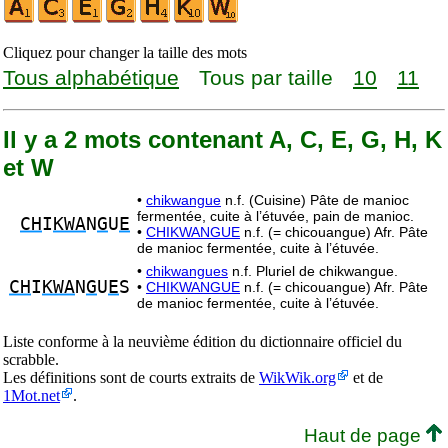
Cliquez pour changer la taille des mots
Tous alphabétique
Tous par taille
10
11
Il y a 2 mots contenant A, C, E, G, H, K
et W
•
chikwangue
n.f. (Cuisine) Pâte de manioc
fermentée, cuite à l’étuvée, pain de manioc.
CH
I
KWA
N
G
U
E
•
CHIKWANGUE
n.f. (= chicouangue) Afr. Pâte
de manioc fermentée, cuite à l’étuvée.
•
chikwangues
n.f. Pluriel de chikwangue.
CH
I
KWA
N
G
U
E
S
•
CHIKWANGUE
n.f. (= chicouangue) Afr. Pâte
de manioc fermentée, cuite à l’étuvée.
Liste conforme à la neuvième édition du dictionnaire officiel du
scrabble.
Les définitions sont de courts extraits de
WikWik.org
et de
1Mot.net
.
Haut de page