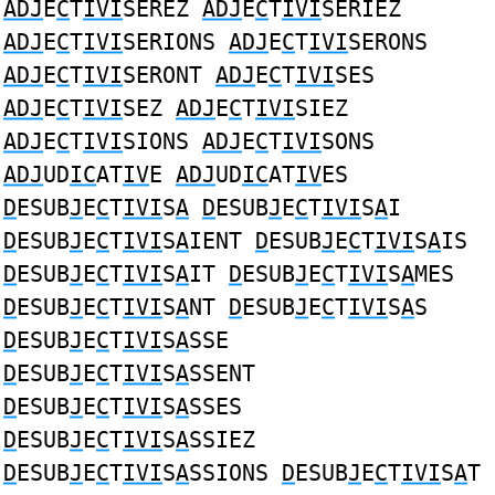
ADJ
E
C
T
IVI
SEREZ
ADJ
E
C
T
IVI
SERIEZ
ADJ
E
C
T
IVI
SERIONS
ADJ
E
C
T
IVI
SERONS
ADJ
E
C
T
IVI
SERONT
ADJ
E
C
T
IVI
SES
ADJ
E
C
T
IVI
SEZ
ADJ
E
C
T
IVI
SIEZ
ADJ
E
C
T
IVI
SIONS
ADJ
E
C
T
IVI
SONS
ADJ
UD
IC
AT
IV
E
ADJ
UD
IC
AT
IV
ES
D
ESUB
J
E
C
T
IVI
S
A
D
ESUB
J
E
C
T
IVI
S
A
I
D
ESUB
J
E
C
T
IVI
S
A
IENT
D
ESUB
J
E
C
T
IVI
S
A
IS
D
ESUB
J
E
C
T
IVI
S
A
IT
D
ESUB
J
E
C
T
IVI
S
A
MES
D
ESUB
J
E
C
T
IVI
S
A
NT
D
ESUB
J
E
C
T
IVI
S
A
S
D
ESUB
J
E
C
T
IVI
S
A
SSE
D
ESUB
J
E
C
T
IVI
S
A
SSENT
D
ESUB
J
E
C
T
IVI
S
A
SSES
D
ESUB
J
E
C
T
IVI
S
A
SSIEZ
D
ESUB
J
E
C
T
IVI
S
A
SSIONS
D
ESUB
J
E
C
T
IVI
S
A
T