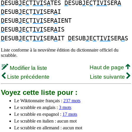
D
ESUB
J
E
C
T
IVI
S
A
TES
D
ESUB
J
E
C
T
IVI
SER
A
D
ESUB
J
E
C
T
IVI
SER
A
I
D
ESUB
J
E
C
T
IVI
SER
A
IENT
D
ESUB
J
E
C
T
IVI
SER
A
IS
D
ESUB
J
E
C
T
IVI
SER
A
IT
D
ESUB
J
E
C
T
IVI
SER
A
S
Liste conforme à la neuvième édition du dictionnaire officiel du
scrabble.
Haut de page
Modifier la liste
Liste précédente
Liste suivante
Voyez cette liste pour :
Le Wiktionnaire français :
237 mots
Le scrabble en anglais :
3 mots
Le scrabble en espagnol :
17 mots
Le scrabble en italien : aucun mot
Le scrabble en allemand : aucun mot