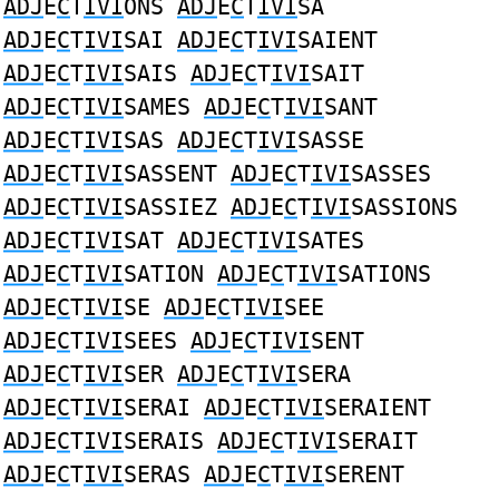
ADJ
E
C
T
IVI
ONS
ADJ
E
C
T
IVI
SA
ADJ
E
C
T
IVI
SAI
ADJ
E
C
T
IVI
SAIENT
ADJ
E
C
T
IVI
SAIS
ADJ
E
C
T
IVI
SAIT
ADJ
E
C
T
IVI
SAMES
ADJ
E
C
T
IVI
SANT
ADJ
E
C
T
IVI
SAS
ADJ
E
C
T
IVI
SASSE
ADJ
E
C
T
IVI
SASSENT
ADJ
E
C
T
IVI
SASSES
ADJ
E
C
T
IVI
SASSIEZ
ADJ
E
C
T
IVI
SASSIONS
ADJ
E
C
T
IVI
SAT
ADJ
E
C
T
IVI
SATES
ADJ
E
C
T
IVI
SATION
ADJ
E
C
T
IVI
SATIONS
ADJ
E
C
T
IVI
SE
ADJ
E
C
T
IVI
SEE
ADJ
E
C
T
IVI
SEES
ADJ
E
C
T
IVI
SENT
ADJ
E
C
T
IVI
SER
ADJ
E
C
T
IVI
SERA
ADJ
E
C
T
IVI
SERAI
ADJ
E
C
T
IVI
SERAIENT
ADJ
E
C
T
IVI
SERAIS
ADJ
E
C
T
IVI
SERAIT
ADJ
E
C
T
IVI
SERAS
ADJ
E
C
T
IVI
SERENT