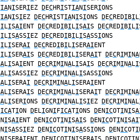
T
IA
N
I
SER
I
EZ
D
E
C
HR
I
ST
IA
N
I
SER
I
ONS
T
IA
N
I
S
I
EZ
D
E
C
HR
I
ST
IA
N
I
S
I
ONS
D
E
C
RED
I
B
I
L
B
I
L
I
S
AI
ENT
D
E
C
RED
I
B
I
L
I
S
AI
S
D
E
C
RED
I
B
I
L
I
B
I
L
I
S
A
SS
I
EZ
D
E
C
RED
I
B
I
L
I
S
A
SS
I
ONS
B
I
L
I
SER
AI
D
E
C
RED
I
B
I
L
I
SER
AI
ENT
B
I
L
I
SER
AI
S
D
E
C
RED
I
B
I
L
I
SER
AI
T
D
E
C
R
I
M
I
N
A
N
A
L
I
SA
I
ENT
D
E
C
R
I
M
I
N
A
L
I
SA
I
S
D
E
C
R
I
M
I
N
A
L
I
N
A
L
I
SASS
I
EZ
D
E
C
R
I
M
I
N
A
L
I
SASS
I
ONS
N
A
L
I
SERA
I
D
E
C
R
I
M
I
N
A
L
I
SERA
I
ENT
N
A
L
I
SERA
I
S
D
E
C
R
I
M
I
N
A
L
I
SERA
I
T
D
E
C
R
I
M
I
N
A
N
A
L
I
SER
I
ONS
D
E
C
R
I
M
I
N
A
L
I
S
I
EZ
D
E
C
R
I
M
I
N
A
L
F
ICA
T
I
ON
D
EL
I
GN
I
F
ICA
T
I
ONS
D
EN
IC
OT
I
N
I
S
A
I
N
I
S
AI
ENT
D
EN
IC
OT
I
N
I
S
AI
S
D
EN
IC
OT
I
N
I
S
AI
I
N
I
S
A
SS
I
EZ
D
EN
IC
OT
I
N
I
S
A
SS
I
ONS
D
EN
IC
OT
I
I
N
I
SER
AI
ENT
D
EN
IC
OT
I
N
I
SER
AI
S
D
EN
IC
OT
I
N