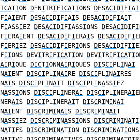
F
ICA
T
I
ON
D
EN
I
TR
I
F
ICA
T
I
ONS
D
ES
ACI
D
I
F
I
A
I
I
F
I
A
I
ENT
D
ES
ACI
D
I
F
I
A
I
S
D
ES
ACI
D
I
F
I
A
I
T
I
F
I
ASS
I
EZ
D
ES
ACI
D
I
F
I
ASS
I
ONS
D
ES
ACI
D
I
F
I
I
F
I
ERA
I
ENT
D
ES
ACI
D
I
F
I
ERA
I
S
D
ES
ACI
D
I
F
I
E
I
F
I
ER
I
EZ
D
ES
ACI
D
I
F
I
ER
I
ONS
D
ES
ACI
D
I
F
II
E
I
F
II
ONS
D
EV
I
TR
I
F
ICA
T
I
ON
D
EV
I
TR
I
F
ICA
T
I
O
N
AI
R
I
QUE
DIC
T
I
ONN
AI
R
I
QUES
DI
S
CI
PL
I
N
AI
I
N
AI
ENT
DI
S
CI
PL
I
N
AI
RE
DI
S
CI
PL
I
N
AI
RES
I
N
AI
S
DI
S
CI
PL
I
N
AI
T
DI
S
CI
PL
I
N
A
SS
I
EZ
I
N
A
SS
I
ONS
DI
S
CI
PL
I
NER
AI
DI
S
CI
PL
I
NER
AI
E
I
NER
AI
S
DI
S
CI
PL
I
NER
AI
T
DI
S
C
R
I
M
I
N
AI
I
N
AI
ENT
DI
S
C
R
I
M
I
N
AI
S
DI
S
C
R
I
M
I
N
AI
T
I
N
A
SS
I
EZ
DI
S
C
R
I
M
I
N
A
SS
I
ONS
DI
S
C
R
I
M
I
N
A
T
I
I
N
A
T
I
FS
DI
S
C
R
I
M
I
N
A
T
I
ON
DI
S
C
R
I
M
I
N
A
T
I
ONS
I
N
A
T
I
VE
DI
S
C
R
I
M
I
N
A
T
I
VES
DI
S
C
R
I
M
I
N
A
TO
I
R