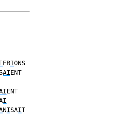
I
ER
I
ONS
S
AI
ENT
AI
ENT
A
I
A
N
I
SA
I
T