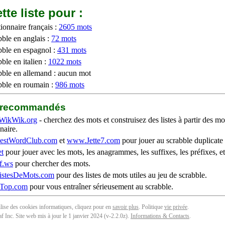
tte liste pour :
ionnaire français :
2605 mots
bble en anglais :
72 mots
bble en espagnol :
431 mots
ble en italien :
1022 mots
bble en allemand : aucun mot
bble en roumain :
986 mots
b recommandés
WikWik.org
- cherchez des mots et construisez des listes à partir des mo
naire.
stWordClub.com
et
www.Jette7.com
pour jouer au scrabble duplicate 
t
pour jouer avec les mots, les anagrammes, les suffixes, les préfixes, et
f.ws
pour chercher des mots.
stesDeMots.com
pour des listes de mots utiles au jeu de scrabble.
iTop.com
pour vous entraîner sérieusement au scrabble.
tilise des cookies informatiques, cliquez pour en
savoir plus
. Politique
vie privée
.
f Inc. Site web mis à jour le 1 janvier 2024 (v-2.2.0
z
).
Informations & Contacts
.