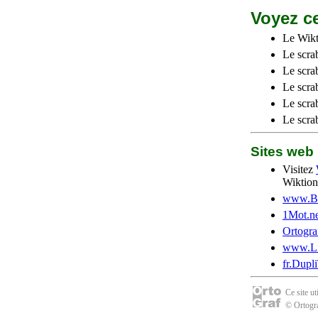
Voyez ce
Le Wikt
Le scra
Le scra
Le scrab
Le scra
Le scra
Sites we
Visitez
Wiktion
www.Be
1Mot.ne
Ortogra
www.Li
fr.Dupl
Ce site u
© Ortogra