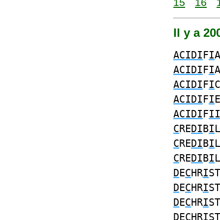
15
16
Il y a 2
ACIDI
F
I
ACIDI
F
I
ACIDI
F
I
ACIDI
F
I
ACIDI
F
I
C
RE
DI
B
I
C
RE
DI
B
I
C
RE
DI
B
I
D
E
C
HR
I
S
D
E
C
HR
I
S
D
E
C
HR
I
S
D
E
C
HR
I
S