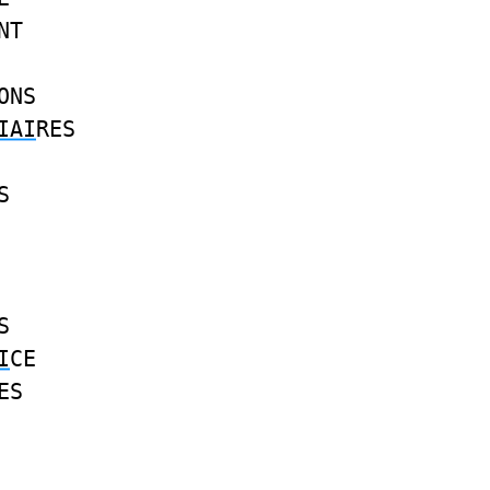
NT
ONS
IAI
RES
S
S
I
CE
ES