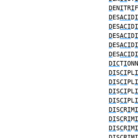
D
EN
I
TR
I
D
ES
ACI
D
D
ES
ACI
D
D
ES
ACI
D
D
ES
ACI
D
D
ES
ACI
D
DIC
T
I
ON
DI
S
CI
PL
DI
S
CI
PL
DI
S
CI
PL
DI
S
CI
PL
DI
S
C
R
I
M
DI
S
C
R
I
M
DI
S
C
R
I
M
DI
S
C
R
I
M