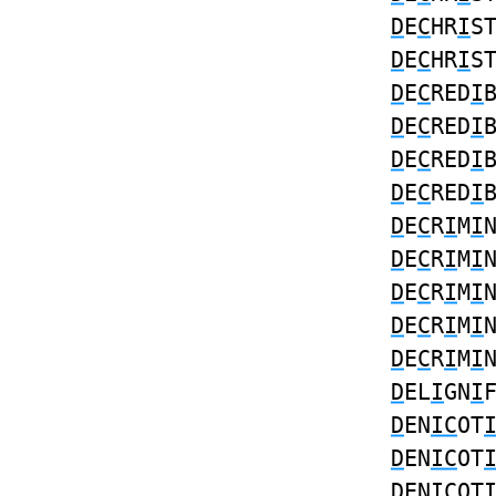
D
E
C
HR
I
S
D
E
C
HR
I
S
D
E
C
RED
I
D
E
C
RED
I
D
E
C
RED
I
D
E
C
RED
I
D
E
C
R
I
M
I
D
E
C
R
I
M
I
D
E
C
R
I
M
I
D
E
C
R
I
M
I
D
E
C
R
I
M
I
D
EL
I
GN
I
D
EN
IC
OT
D
EN
IC
OT
D
EN
IC
OT