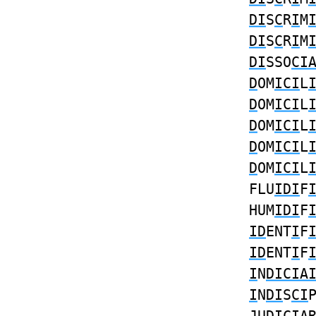
DI
S
C
R
I
M
DI
S
C
R
I
M
DI
SSO
CI
D
OM
ICI
L
D
OM
ICI
L
D
OM
ICI
L
D
OM
ICI
L
D
OM
ICI
L
FLU
IDI
F
HUM
IDI
F
ID
ENT
I
F
ID
ENT
I
F
I
N
DICIA
I
N
DI
S
CI