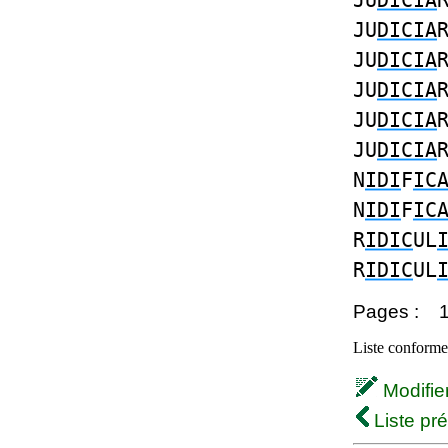
JU
DICIA
JU
DICIA
JU
DICIA
JU
DICIA
JU
DICIA
JU
DICIA
N
IDI
F
IC
N
IDI
F
IC
R
IDIC
UL
R
IDIC
UL
Pages :
Liste conforme 
Modifier 
Liste pr