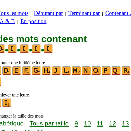
Tous les mots
Débutant par
Terminant par
Contenant
|
|
|
 A & B
En position
|
 des mots contenant
•
•
•
•
outer une huitième lettre
lever une lettre
anger la taille des mots
abétique
Tous par taille
9
10
11
12
13