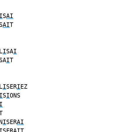
I
S
AI
S
AI
T
L
I
SA
I
SA
I
T
L
I
SER
I
EZ
I
S
I
ONS
I
T
N
I
SER
AI
I
SER
AI
T