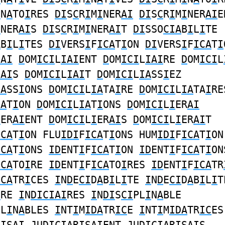
I
N
A
TO
I
RES
DI
S
C
R
I
M
I
NER
AI
DI
S
C
R
I
M
I
NER
AI
E
I
NER
AI
S
DI
S
C
R
I
M
I
NER
AI
T
DI
SSO
CIA
B
I
L
I
TE
A
B
I
L
I
TES
DI
VERS
I
F
ICA
T
I
ON
DI
VERS
I
F
ICA
T
I
IAI
D
OM
ICI
L
IAI
ENT
D
OM
ICI
L
IAI
RE
D
OM
ICI
L
IAI
S
D
OM
ICI
L
IAI
T
D
OM
ICI
L
IA
SS
I
EZ
IA
SS
I
ONS
D
OM
ICI
L
IA
TA
I
RE
D
OM
ICI
L
IA
TA
I
RE
IA
T
I
ON
D
OM
ICI
L
IA
T
I
ONS
D
OM
ICI
L
I
ER
AI
I
ER
AI
ENT
D
OM
ICI
L
I
ER
AI
S
D
OM
ICI
L
I
ER
AI
T
ICA
T
I
ON FLU
IDI
F
ICA
T
I
ONS HUM
IDI
F
ICA
T
I
ON
ICA
T
I
ONS
ID
ENT
I
F
ICA
T
I
ON
ID
ENT
I
F
ICA
T
I
ON
ICA
TO
I
RE
ID
ENT
I
F
ICA
TO
I
RES
ID
ENT
I
F
ICA
TR
ICA
TR
I
CES
I
N
D
E
CI
D
A
B
I
L
I
TE
I
N
D
E
CI
D
A
B
I
L
I
T
I
RE
I
N
DICIAI
RES
I
N
DI
S
CI
PL
I
N
A
BLE
PL
I
N
A
BLES
I
NT
I
M
IDA
TR
IC
E
I
NT
I
M
IDA
TR
IC
ES