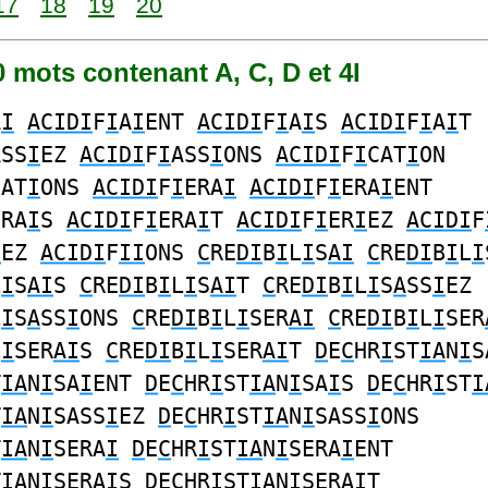
17
18
19
20
00 mots contenant A, C, D et 4I
A
I
ACIDI
F
I
A
I
ENT
ACIDI
F
I
A
I
S
ACIDI
F
I
A
I
T
ASS
I
EZ
ACIDI
F
I
ASS
I
ONS
ACIDI
F
I
CAT
I
ON
CAT
I
ONS
ACIDI
F
I
ERA
I
ACIDI
F
I
ERA
I
ENT
ERA
I
S
ACIDI
F
I
ERA
I
T
ACIDI
F
I
ER
I
EZ
ACIDI
F
I
EZ
ACIDI
F
II
ONS
C
RE
DI
B
I
L
I
S
AI
C
RE
DI
B
I
L
I
L
I
S
AI
S
C
RE
DI
B
I
L
I
S
AI
T
C
RE
DI
B
I
L
I
S
A
SS
I
EZ
L
I
S
A
SS
I
ONS
C
RE
DI
B
I
L
I
SER
AI
C
RE
DI
B
I
L
I
SER
L
I
SER
AI
S
C
RE
DI
B
I
L
I
SER
AI
T
D
E
C
HR
I
ST
IA
N
I
S
T
IA
N
I
SA
I
ENT
D
E
C
HR
I
ST
IA
N
I
SA
I
S
D
E
C
HR
I
ST
I
T
IA
N
I
SASS
I
EZ
D
E
C
HR
I
ST
IA
N
I
SASS
I
ONS
T
IA
N
I
SERA
I
D
E
C
HR
I
ST
IA
N
I
SERA
I
ENT
T
IA
N
I
SERA
I
S
D
E
C
HR
I
ST
IA
N
I
SERA
I
T