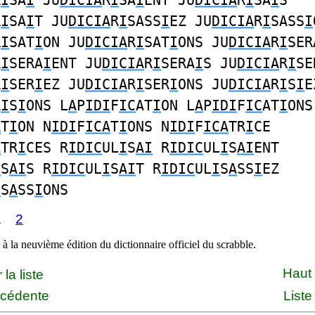
R
I
SA
I
JU
DICIA
R
I
SA
I
ENT JU
DICIA
R
I
SA
I
S
R
I
SA
I
T JU
DICIA
R
I
SASS
I
EZ JU
DICIA
R
I
SASS
I
R
I
SAT
I
ON JU
DICIA
R
I
SAT
I
ONS JU
DICIA
R
I
SER
R
I
SERA
I
ENT JU
DICIA
R
I
SERA
I
S JU
DICIA
R
I
SE
R
I
SER
I
EZ JU
DICIA
R
I
SER
I
ONS JU
DICIA
R
I
S
I
E
R
I
S
I
ONS L
A
P
IDI
F
IC
AT
I
ON L
A
P
IDI
F
IC
AT
I
ONS
A
T
I
ON N
IDI
F
ICA
T
I
ONS N
IDI
F
ICA
TR
I
CE
A
TR
I
CES R
IDIC
UL
I
S
AI
R
IDIC
UL
I
S
AI
ENT
I
S
AI
S R
IDIC
UL
I
S
AI
T R
IDIC
UL
I
S
A
SS
I
EZ
I
S
A
SS
I
ONS
1
2
à la neuvième édition du dictionnaire officiel du scrabble.
Haut
la liste
écédente
Liste