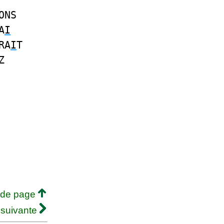
ONS
A
I
RA
I
T
Z
 de page
 suivante