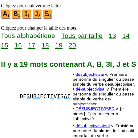
Cliquez pour enlever une lettre
Cliquez pour changer la taille des mots
Tous alphabétique
Tous par taille
13
14
15
16
17
18
19
20
Il y a 19 mots contenant A, B, 3I, J et S
•
désubjectivisai
v. Première
personne du singulier du passé
simple du verbe désubjectiviser.
•
dé-subjectivisai
v. Première
personne du singulier du passé
DE
S
U
BJ
ECT
I
V
I
S
AI
simple du verbe dé-
subjectiviser.
•
DÉSUBJECTIVISER
v. [cj.
aimer]. Faire accéder à
l’objectivité.
•
désubjectivisaient
v. Troisième
personne du pluriel de l’indicatif
imparfait du verbe