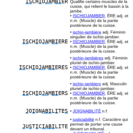
IS
CH
I
O
JA
M
BI
ER
Qualifie certains muscles de la
cuisse, qui relient le bassin à la
jambe.
•
ISCHIOJAMBIER,
ÈRE adj. et
n.m. (Muscle) de la partie
postérieure de la cuisse.
•
ischio-jambière
adj. Féminin
singulier de ischio-jambier.
IS
CH
I
O
JA
M
BI
ERE
•
ISCHIOJAMBIER,
ÈRE adj. et
n.m. (Muscle) de la partie
postérieure de la cuisse.
•
ischio-jambières
adj. Féminin
pluriel de ischio-jambier.
IS
CH
I
O
JA
M
BI
ERES
•
ISCHIOJAMBIER,
ÈRE adj. et
n.m. (Muscle) de la partie
postérieure de la cuisse.
•
ischio-jambiers
adj. Masculin
pluriel de ischio-jambier.
IS
CH
I
O
JA
M
BI
ERS
•
ISCHIOJAMBIER,
ÈRE adj. et
n.m. (Muscle) de la partie
postérieure de la cuisse.
J
O
I
GN
ABI
L
I
TE
S
•
JOIGNABILITÉ
n.f.
•
justiciabilité
n.f. Caractère qui
permet de porter une cause
J
U
S
T
I
C
IABI
LITE
devant un tribunal.