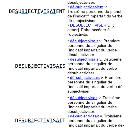
désubjectiviser.
•
dé-subjectivisaient
v.
DE
S
U
BJ
ECT
I
V
I
S
AI
ENT
Troisième personne du pluriel
de l’indicatif imparfait du verbe
dé-subjectiviser.
•
DÉSUBJECTIVISER
v. [cj.
aimer]. Faire accéder à
l’objectivité.
•
désubjectivisais
v. Première
personne du singulier de
l’indicatif imparfait du verbe
désubjectiviser.
•
désubjectivisais
v. Deuxième
personne du singulier de
DE
S
U
BJ
ECT
I
V
I
S
AI
S
l’indicatif imparfait du verbe
désubjectiviser.
•
dé-subjectivisais
v. Première
personne du singulier de
l’indicatif imparfait du verbe dé-
subjectiviser.
•
désubjectivisait
v. Troisième
personne du singulier de
l’indicatif imparfait du verbe
désubjectiviser.
•
dé-subjectivisait
v. Troisième
DE
S
U
BJ
ECT
I
V
I
S
AI
T
personne du singulier de
l’indicatif imparfait du verbe dé-