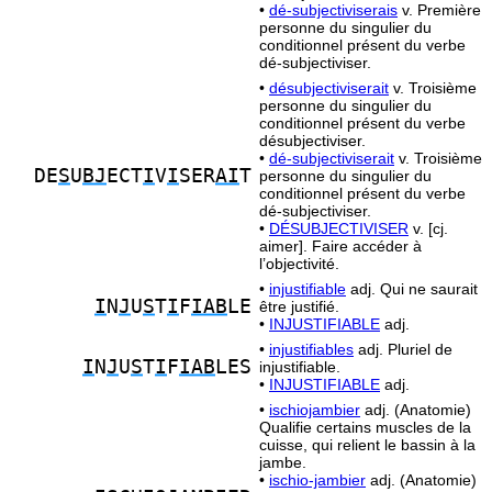
•
dé-subjectiviserais
v. Première
personne du singulier du
conditionnel présent du verbe
dé-subjectiviser.
•
désubjectiviserait
v. Troisième
personne du singulier du
conditionnel présent du verbe
désubjectiviser.
•
dé-subjectiviserait
v. Troisième
DE
S
U
BJ
ECT
I
V
I
SER
AI
T
personne du singulier du
conditionnel présent du verbe
dé-subjectiviser.
•
DÉSUBJECTIVISER
v. [cj.
aimer]. Faire accéder à
l’objectivité.
•
injustifiable
adj. Qui ne saurait
I
N
J
U
S
T
I
F
IAB
LE
être justifié.
•
INJUSTIFIABLE
adj.
•
injustifiables
adj. Pluriel de
I
N
J
U
S
T
I
F
IAB
LES
injustifiable.
•
INJUSTIFIABLE
adj.
•
ischiojambier
adj. (Anatomie)
Qualifie certains muscles de la
cuisse, qui relient le bassin à la
jambe.
•
ischio-jambier
adj. (Anatomie)