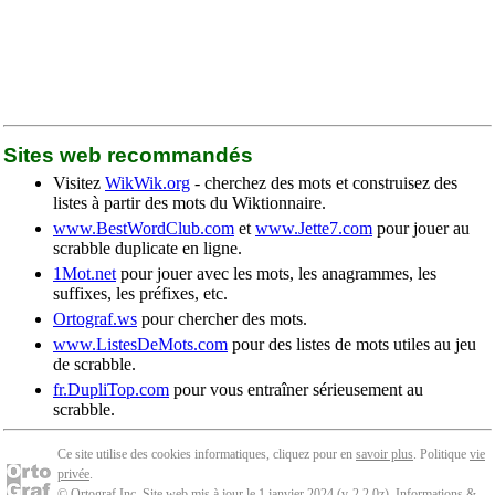
Sites web recommandés
Visitez
WikWik.org
- cherchez des mots et construisez des
listes à partir des mots du Wiktionnaire.
www.BestWordClub.com
et
www.Jette7.com
pour jouer au
scrabble duplicate en ligne.
1Mot.net
pour jouer avec les mots, les anagrammes, les
suffixes, les préfixes, etc.
Ortograf.ws
pour chercher des mots.
www.ListesDeMots.com
pour des listes de mots utiles au jeu
de scrabble.
fr.DupliTop.com
pour vous entraîner sérieusement au
scrabble.
Ce site utilise des cookies informatiques, cliquez pour en
savoir plus
. Politique
vie
privée
.
© Ortograf Inc. Site web mis à jour le 1 janvier 2024 (v-2.2.0
z
).
Informations &