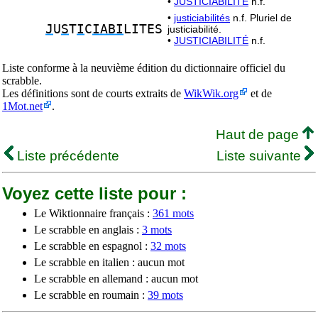
•
JUSTICIABILITÉ
n.f.
•
justiciabilités
n.f. Pluriel de
J
U
S
T
I
C
IABI
LITES
justiciabilité.
•
JUSTICIABILITÉ
n.f.
Liste conforme à la neuvième édition du dictionnaire officiel du
scrabble.
Les définitions sont de courts extraits de
WikWik.org
et de
1Mot.net
.
Haut de page
Liste précédente
Liste suivante
Voyez cette liste pour :
Le Wiktionnaire français :
361 mots
Le scrabble en anglais :
3 mots
Le scrabble en espagnol :
32 mots
Le scrabble en italien : aucun mot
Le scrabble en allemand : aucun mot
Le scrabble en roumain :
39 mots