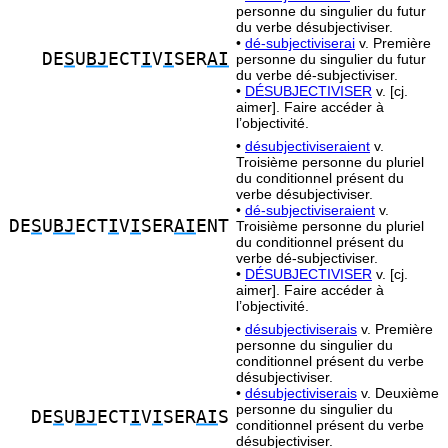
personne du singulier du futur
du verbe désubjectiviser.
•
dé-subjectiviserai
v. Première
DE
S
U
BJ
ECT
I
V
I
SER
AI
personne du singulier du futur
du verbe dé-subjectiviser.
•
DÉSUBJECTIVISER
v. [cj.
aimer]. Faire accéder à
l’objectivité.
•
désubjectiviseraient
v.
Troisième personne du pluriel
du conditionnel présent du
verbe désubjectiviser.
•
dé-subjectiviseraient
v.
DE
S
U
BJ
ECT
I
V
I
SER
AI
ENT
Troisième personne du pluriel
du conditionnel présent du
verbe dé-subjectiviser.
•
DÉSUBJECTIVISER
v. [cj.
aimer]. Faire accéder à
l’objectivité.
•
désubjectiviserais
v. Première
personne du singulier du
conditionnel présent du verbe
désubjectiviser.
•
désubjectiviserais
v. Deuxième
personne du singulier du
DE
S
U
BJ
ECT
I
V
I
SER
AI
S
conditionnel présent du verbe
désubjectiviser.