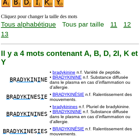
Cliquez pour changer la taille des mots
Tous alphabétique
Tous par taille
11
12
13
Il y a 4 mots contenant A, B, D, 2I, K et
Y
•
bradykinine
n.f. Variété de peptide.
•
BRADYKININE
n.f. Substance diffusée
B
R
ADYKI
N
I
NE
dans le plasma en cas d’inflammation ou
d’allergie.
•
BRADYKINÉSIE
n.f. Ralentissement des
B
R
ADYKI
NES
I
E
mouvements.
•
bradykinines
n.f. Pluriel de bradykinine.
•
BRADYKININE
n.f. Substance diffusée
B
R
ADYKI
N
I
NES
dans le plasma en cas d’inflammation ou
d’allergie.
•
BRADYKINÉSIE
n.f. Ralentissement des
B
R
ADYKI
NES
I
ES
mouvements.