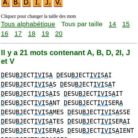
Cliquez pour changer la taille des mots
Tous alphabétique
Tous par taille
14
15
16
17
18
19
20
Il y a 21 mots contenant A, B, D, 2I, J
et V
D
ESU
BJ
ECT
IVI
S
A
D
ESU
BJ
ECT
IVI
S
A
I
D
ESU
BJ
ECT
IVI
S
A
S
D
ESU
BJ
ECT
IVI
S
A
T
D
ESU
BJ
ECT
IVI
S
A
IS
D
ESU
BJ
ECT
IVI
S
A
IT
D
ESU
BJ
ECT
IVI
S
A
NT
D
ESU
BJ
ECT
IVI
SER
A
D
ESU
BJ
ECT
IVI
S
A
MES
D
ESU
BJ
ECT
IVI
S
A
SSE
D
ESU
BJ
ECT
IVI
S
A
TES
D
ESU
BJ
ECT
IVI
SER
A
I
D
ESU
BJ
ECT
IVI
SER
A
S
D
ESU
BJ
ECT
IVI
S
A
IENT