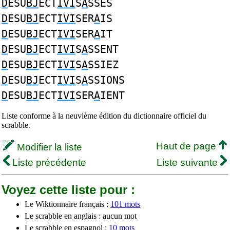
D
ESU
BJ
ECT
IVI
S
A
SSES
D
ESU
BJ
ECT
IVI
SER
A
IS
D
ESU
BJ
ECT
IVI
SER
A
IT
D
ESU
BJ
ECT
IVI
S
A
SSENT
D
ESU
BJ
ECT
IVI
S
A
SSIEZ
D
ESU
BJ
ECT
IVI
S
A
SSIONS
D
ESU
BJ
ECT
IVI
SER
A
IENT
Liste conforme à la neuvième édition du dictionnaire officiel du
scrabble.
Haut de page
Modifier la liste
Liste précédente
Liste suivante
Voyez cette liste pour :
Le Wiktionnaire français :
101 mots
Le scrabble en anglais : aucun mot
Le scrabble en espagnol :
10 mots