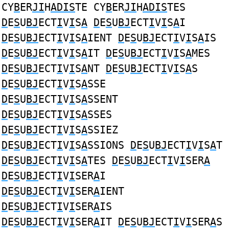
CY
B
ER
JI
H
ADIS
TE CY
B
ER
JI
H
ADIS
TES
D
E
S
U
BJ
ECT
I
V
I
S
A
D
E
S
U
BJ
ECT
I
V
I
S
A
I
D
E
S
U
BJ
ECT
I
V
I
S
A
IENT
D
E
S
U
BJ
ECT
I
V
I
S
A
IS
D
E
S
U
BJ
ECT
I
V
I
S
A
IT
D
E
S
U
BJ
ECT
I
V
I
S
A
MES
D
E
S
U
BJ
ECT
I
V
I
S
A
NT
D
E
S
U
BJ
ECT
I
V
I
S
A
S
D
E
S
U
BJ
ECT
I
V
I
S
A
SSE
D
E
S
U
BJ
ECT
I
V
I
S
A
SSENT
D
E
S
U
BJ
ECT
I
V
I
S
A
SSES
D
E
S
U
BJ
ECT
I
V
I
S
A
SSIEZ
D
E
S
U
BJ
ECT
I
V
I
S
A
SSIONS
D
E
S
U
BJ
ECT
I
V
I
S
A
T
D
E
S
U
BJ
ECT
I
V
I
S
A
TES
D
E
S
U
BJ
ECT
I
V
I
SER
A
D
E
S
U
BJ
ECT
I
V
I
SER
A
I
D
E
S
U
BJ
ECT
I
V
I
SER
A
IENT
D
E
S
U
BJ
ECT
I
V
I
SER
A
IS
D
E
S
U
BJ
ECT
I
V
I
SER
A
IT
D
E
S
U
BJ
ECT
I
V
I
SER
A
S