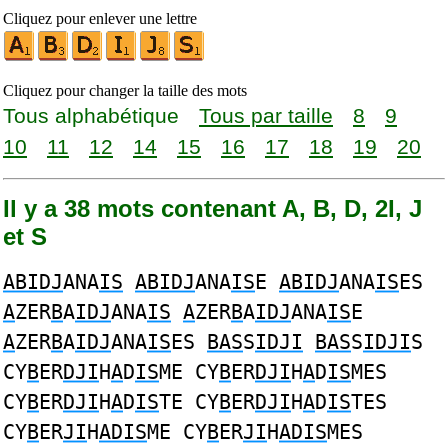
Cliquez pour enlever une lettre
Cliquez pour changer la taille des mots
Tous alphabétique
Tous par taille
8
9
10
11
12
14
15
16
17
18
19
20
Il y a 38 mots contenant A, B, D, 2I, J
et S
ABIDJ
ANA
IS
ABIDJ
ANA
IS
E
ABIDJ
ANA
IS
ES
A
ZER
B
A
IDJ
ANA
IS
A
ZER
B
A
IDJ
ANA
IS
E
A
ZER
B
A
IDJ
ANA
IS
ES
BAS
S
IDJI
BAS
S
IDJI
S
CY
B
ER
DJI
H
A
D
IS
ME CY
B
ER
DJI
H
A
D
IS
MES
CY
B
ER
DJI
H
A
D
IS
TE CY
B
ER
DJI
H
A
D
IS
TES
CY
B
ER
JI
H
ADIS
ME CY
B
ER
JI
H
ADIS
MES